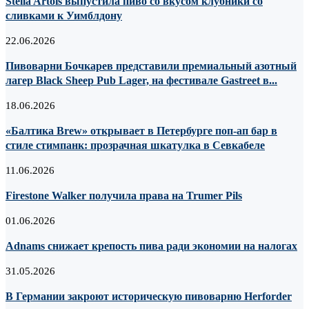
Stella Artois выпустила пиво со вкусом клубники со
сливками к Уимблдону
22.06.2026
Пивоварни Бочкарев представили премиальный азотный
лагер Black Sheep Pub Lager, на фестивале Gastreet в...
18.06.2026
«Балтика Brew» открывает в Петербурге поп-ап бар в
стиле стимпанк: прозрачная шкатулка в Севкабеле
11.06.2026
Firestone Walker получила права на Trumer Pils
01.06.2026
Adnams снижает крепость пива ради экономии на налогах
31.05.2026
В Германии закроют историческую пивоварню Herforder