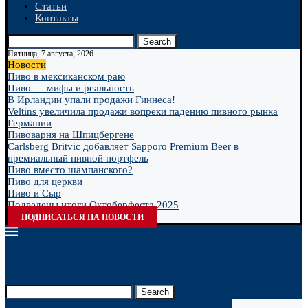
Статьи
Контакты
Search
Пятница, 7 августа, 2026
Новости
Пиво в мексиканском раю
Пиво — мифы и реальность
В Ирландии упали продажи Гиннеса!
Veltins увеличила продажи вопреки падению пивного рынка
Германии
Пивоварня на Шпицбергене
Carlsberg Britvic добавляет Sapporo Premium Beer в
премиальный пивной портфель
Пиво вместо шампанского?
Пиво для церкви
Пиво и Сыр
Подведены итоги Октоберфеста 2025
ПОДПИСАТЬСЯ НА НОВОСТИ
Search