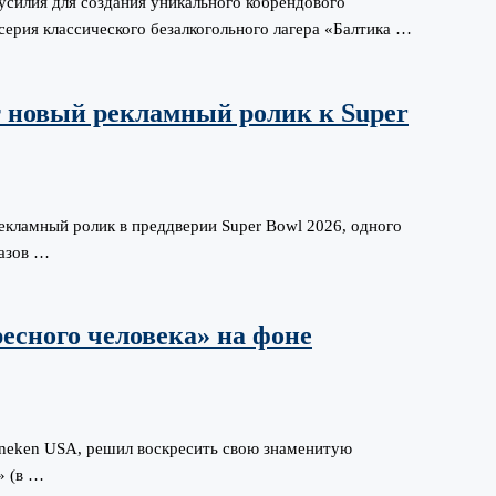
 усилия для создания уникального кобрендового
серия классического безалкогольного лагера «Балтика …
 новый рекламный ролик к Super
екламный ролик в преддверии Super Bowl 2026, одного
азов …
есного человека» на фоне
neken USA, решил воскресить свою знаменитую
» (в …