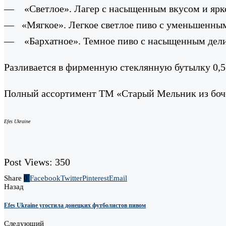
— «Светлое». Лагер с насыщенным вкусом и ярко
— «Мягкое». Легкое светлое пиво с уменьшенным 
— «Бархатное». Темное пиво с насыщенным делик
Разливается в фирменную стеклянную бутылку 0,
Полный ассортимент ТМ «Старый Мельник из бочо
Efes Ukraine
Post Views:
350
Share
0
Facebook
Twitter
Pinterest
Email
Назад
Efes Ukraine угостила донецких футболистов пивом
Следующий