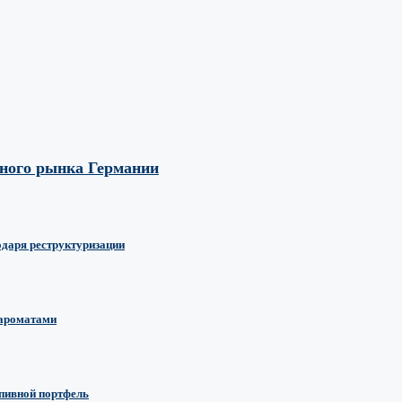
вного рынка Германии
одаря реструктуризации
 ароматами
 пивной портфель