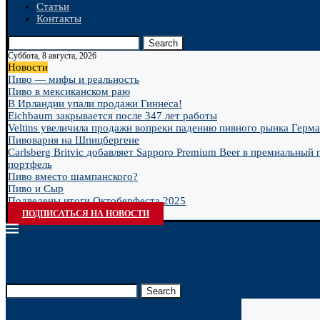
Статьи
Контакты
Search
Суббота, 8 августа, 2026
Новости
Пиво — мифы и реальность
Пиво в мексиканском раю
В Ирландии упали продажи Гиннеса!
Eichbaum закрывается после 347 лет работы
Veltins увеличила продажи вопреки падению пивного рынка Герм
Пивоварня на Шпицбергене
Carlsberg Britvic добавляет Sapporo Premium Beer в премиальный
портфель
Пиво вместо шампанского?
Пиво и Сыр
Подведены итоги Октоберфеста 2025
ПОДПИСАТЬСЯ НА НОВОСТИ
Search