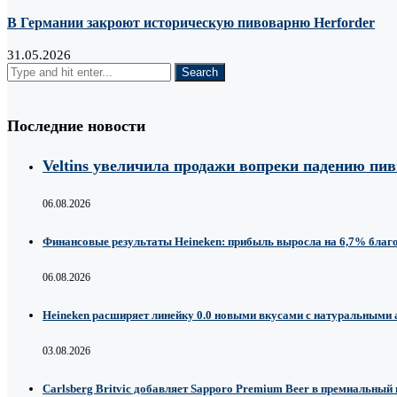
В Германии закроют историческую пивоварню Herforder
31.05.2026
Последние новости
Veltins увеличила продажи вопреки падению пи
06.08.2026
Финансовые результаты Heineken: прибыль выросла на 6,7% благ
06.08.2026
Heineken расширяет линейку 0.0 новыми вкусами с натуральными
03.08.2026
Carlsberg Britvic добавляет Sapporo Premium Beer в премиальный