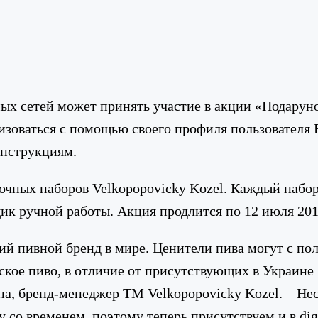
х сетей может принять участие в акции «Подарунок
ризоваться с помощью своего профиля пользователя
инструкциям.
очных наборов Velkopopovicky Kozel. Каждый набор
к ручной работы. Акция продлится по 12 июля 2012
ий пивной бренд в мире. Ценители пива могут с по
ешское пиво, в отличие от присутствующих в Украи
, бренд-менеджер ТМ Velkopopovicky Kozel. – Несмо
 со временем, поэтому теперь присутствуем и в dig