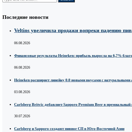
Последние новости
Veltins увеличила продажи вопреки падению пи
06.08.2026
Финансовые результаты Heineken: прибыль выросла на 6,7% благ
06.08.2026
Heineken расширяет линейку 0.0 новыми вкусами с натуральными
03.08.2026
Carlsberg Britvic добавляет Sapporo Premium Beer в премиальный
30.07.2026
Carlsberg и Sapporo создают пивное СП в Юго-Восточной Азии