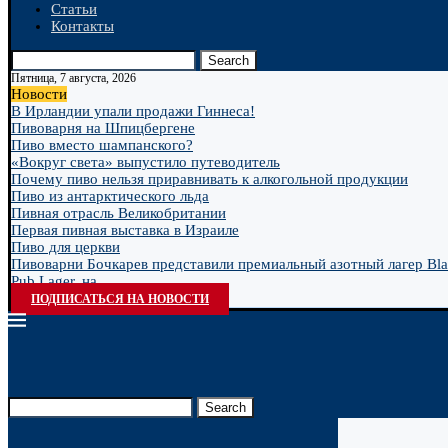
Статьи
Контакты
Search
Пятница, 7 августа, 2026
Новости
В Ирландии упали продажи Гиннеса!
Пивоварня на Шпицбергене
Пиво вместо шампанского?
«Вокруг света» выпустило путеводитель
Почему пиво нельзя приравнивать к алкогольной продукции
Пиво из антарктического льда
Пивная отрасль Великобритании
Первая пивная выставка в Израиле
Пиво для церкви
Пивоварни Бочкарев представили премиальный азотный лагер Bla
Pub Lager, на...
ПОДПИСАТЬСЯ НА НОВОСТИ
Search