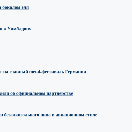
 бокалом эля
ми к Уимблдону
т на главный metal-фестиваль Германии
явили об официальном партнерстве
н безалкогольного пива в авиационном стиле