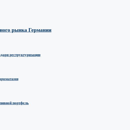
вного рынка Германии
одаря реструктуризации
 ароматами
 пивной портфель