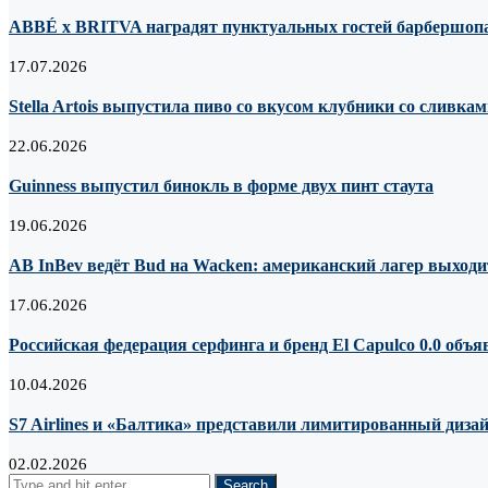
ABBÉ х BRITVA наградят пунктуальных гостей барбершопа
17.07.2026
Stella Artois выпустила пиво со вкусом клубники со сливка
22.06.2026
Guinness выпустил бинокль в форме двух пинт стаута
19.06.2026
AB InBev ведёт Bud на Wacken: американский лагер выходи
17.06.2026
Российская федерация серфинга и бренд El Capulco 0.0 объ
10.04.2026
S7 Airlines и «Балтика» представили лимитированный дизай
02.02.2026