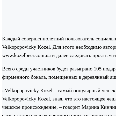
Каждый совершеннолетний пользователь социальны
Velkopopovicky Kozel. Для этого необходимо авто
www.kozelbeer.com.ua и далее следовать простым 
Всего среди участников будет разыграно 105 подар
фирменного бокала, помещенных в деревянный ящи
«Velkopopovicky Kozel – самый популярный чешск
Velkopopovicky Kozel, зная, что это настоящее ч
чешское происхождение, – говорит Марина Кинчина
самых старых марок чешского пива, мы идем в ногу