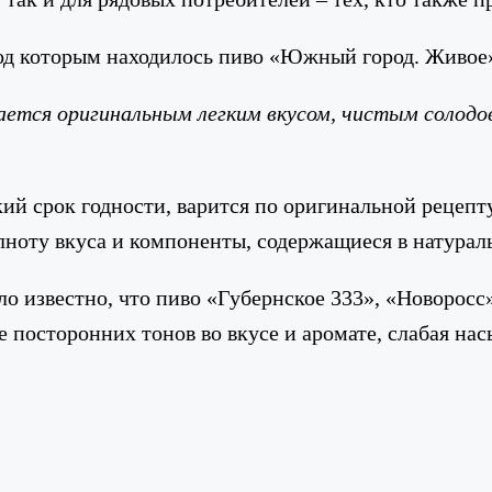
под которым находилось пиво «Южный город. Живое
тся оригинальным легким вкусом, чистым солодов
ий срок годности, варится по оригинальной рецепту
лноту вкуса и компоненты, содержащиеся в натурал
ло известно, что пиво «Губернское 333», «Новоросс
е посторонних тонов во вкусе и аромате, слабая н