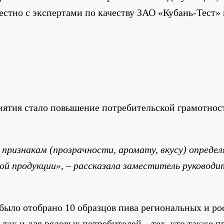
местно с экспертами по качеству ЗАО «Кубань-Тест
иятия стало повышение потребительской грамотно
признакам (прозрачности, аромату, вкусу) опреде
ной продукции», – рассказала заместитель руково
з было отобрано 10 образцов пива региональных и р
так и для рядовых потребителей – тех, кто также п