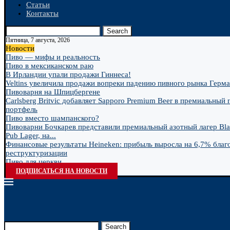
Статьи
Контакты
Search
Пятница, 7 августа, 2026
Новости
Пиво — мифы и реальность
Пиво в мексиканском раю
В Ирландии упали продажи Гиннеса!
Veltins увеличила продажи вопреки падению пивного рынка Герм
Пивоварня на Шпицбергене
Carlsberg Britvic добавляет Sapporo Premium Beer в премиальный
портфель
Пиво вместо шампанского?
Пивоварни Бочкарев представили премиальный азотный лагер Bla
Pub Lager, на...
Финансовые результаты Heineken: прибыль выросла на 6,7% благ
реструктуризации
Пиво для церкви
ПОДПИСАТЬСЯ НА НОВОСТИ
Search