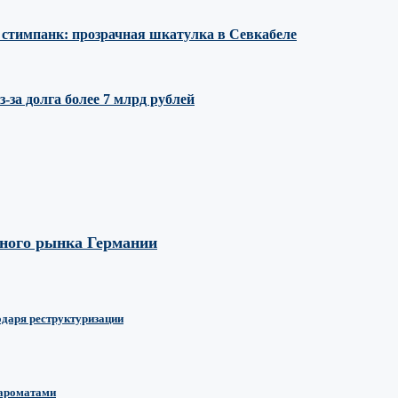
е стимпанк: прозрачная шкатулка в Севкабеле
за долга более 7 млрд рублей
вного рынка Германии
одаря реструктуризации
 ароматами