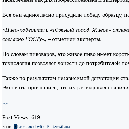
Все они единогласно присудили победу образцу, 
«
Пиво-победитель «Южный город. Живое» отличае
согласно ГОСТу
«, – отметили эксперты.
По словам пивоваров, это живое пиво имеет коротк
технология позволяет донести до потребителей по
Также по результатам независимой дегустации ста
Эксперты признались, что их разочаровало наличи
yuga.ru
Post Views:
619
Share
0
Facebook
Twitter
Pinterest
Email