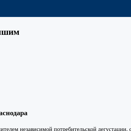
учшим
раснодара
ителем независимой потребительской дегустации, 