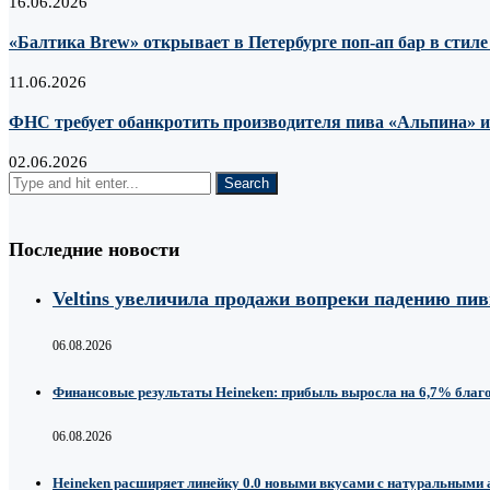
16.06.2026
«Балтика Brew» открывает в Петербурге поп-ап бар в стил
11.06.2026
ФНС требует обанкротить производителя пива «Альпина» из-
02.06.2026
Последние новости
Veltins увеличила продажи вопреки падению пи
06.08.2026
Финансовые результаты Heineken: прибыль выросла на 6,7% благ
06.08.2026
Heineken расширяет линейку 0.0 новыми вкусами с натуральными