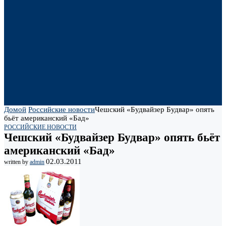
Домой
Российские новости
Чешский «Будвайзер Будвар» опять
бьёт американский «Бад»
РОССИЙСКИЕ НОВОСТИ
Чешский «Будвайзер Будвар» опять бьёт
американский «Бад»
02.03.2011
written by
admin