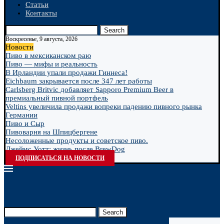
Статьи
Контакты
Search
Воскресенье, 9 августа, 2026
Новости
Пиво в мексиканском раю
Пиво — мифы и реальность
В Ирландии упали продажи Гиннеса!
Eichbaum закрывается после 347 лет работы
Carlsberg Britvic добавляет Sapporo Premium Beer в
премиальный пивной портфель
Veltins увеличила продажи вопреки падению пивного рынка
Германии
Пиво и Сыр
Пивоварня на Шпицбергене
Несоложенные продукты и советское пиво.
Джеймс Уотт: жизнь после BrewDog
ПОДПИСАТЬСЯ НА НОВОСТИ
Search