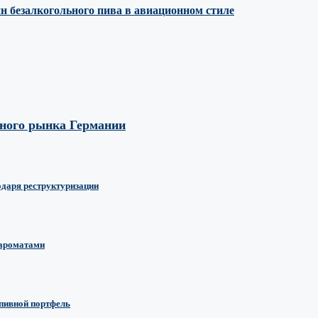
н безалкогольного пива в авиационном стиле
вного рынка Германии
одаря реструктуризации
 ароматами
 пивной портфель