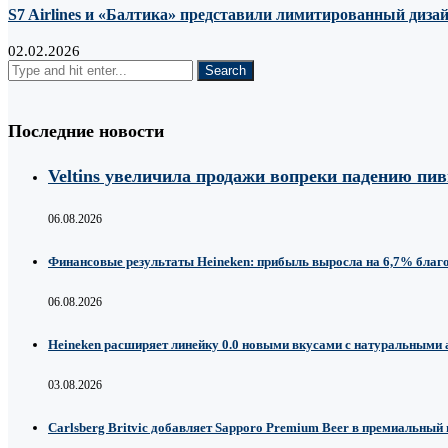
S7 Airlines и «Балтика» представили лимитированный дизай
02.02.2026
Последние новости
Veltins увеличила продажи вопреки падению пи
06.08.2026
Финансовые результаты Heineken: прибыль выросла на 6,7% благ
06.08.2026
Heineken расширяет линейку 0.0 новыми вкусами с натуральными
03.08.2026
Carlsberg Britvic добавляет Sapporo Premium Beer в премиальный