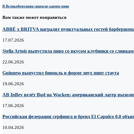
В Великобритании сварили сырное пиво
Вам также может понравиться
ABBÉ х BRITVA наградят пунктуальных гостей барбершопа
17.07.2026
Stella Artois выпустила пиво со вкусом клубники со сливка
22.06.2026
Guinness выпустил бинокль в форме двух пинт стаута
19.06.2026
AB InBev ведёт Bud на Wacken: американский лагер выходи
17.06.2026
Российская федерация серфинга и бренд El Capulco 0.0 объ
10.04.2026