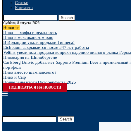
Статьи
Контакты
Search
Суббота, 8 августа, 2026
Новости
Пиво — мифы и реальность
Пиво в мексиканском раю
В Ирландии упали продажи Гиннеса!
Eichbaum закрывается после 347 лет работы
Veltins увеличила продажи вопреки падению пивного рынка Герм
Пивоварня на Шпицбергене
Carlsberg Britvic добавляет Sapporo Premium Beer в премиальный
портфель
Пиво вместо шампанского?
Пиво и Сыр
Подведены итоги Октоберфеста 2025
ПОДПИСАТЬСЯ НА НОВОСТИ
Search