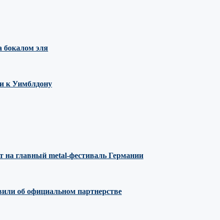
 бокалом эля
ми к Уимблдону
т на главный metal-фестиваль Германии
явили об официальном партнерстве