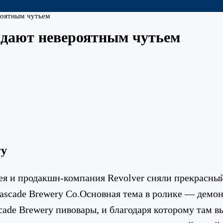
роятным чутьем
адают невероятным чутьем
ry
ея и продакшн-компания Revolver сняли прекрасны
scade Brewery Co.Основная тема в ролике — демон
cade Brewery пивовары, и благодаря которому там в