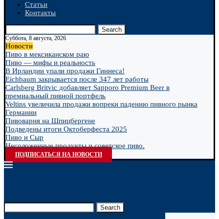
Статьи
Контакты
Search
Суббота, 8 августа, 2026
Новости
Пиво в мексиканском раю
Пиво — мифы и реальность
В Ирландии упали продажи Гиннеса!
Eichbaum закрывается после 347 лет работы
Carlsberg Britvic добавляет Sapporo Premium Beer в
премиальный пивной портфель
Veltins увеличила продажи вопреки падению пивного рынка
Германии
Пивоварня на Шпицбергене
Подведены итоги Октоберфеста 2025
Пиво и Сыр
Несоложенные продукты и советское пиво.
ПОДПИСАТЬСЯ НА НОВОСТИ
Search