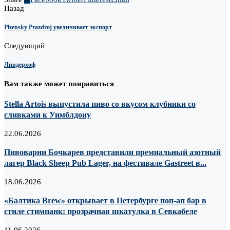
Назад
Plzensky Prazdroj увеличивает экспорт
Следующий
Линдерхоф
Вам также может понравиться
Stella Artois выпустила пиво со вкусом клубники со
сливками к Уимблдону
22.06.2026
Пивоварни Бочкарев представили премиальный азотный
лагер Black Sheep Pub Lager, на фестивале Gastreet в...
18.06.2026
«Балтика Brew» открывает в Петербурге поп-ап бар в
стиле стимпанк: прозрачная шкатулка в Севкабеле
11.06.2026