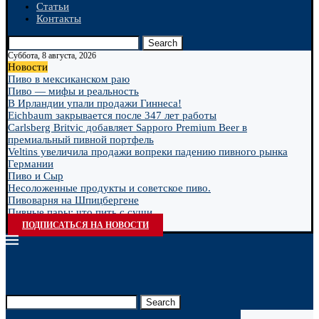
Статьи
Контакты
Search
Суббота, 8 августа, 2026
Новости
Пиво в мексиканском раю
Пиво — мифы и реальность
В Ирландии упали продажи Гиннеса!
Eichbaum закрывается после 347 лет работы
Carlsberg Britvic добавляет Sapporo Premium Beer в
премиальный пивной портфель
Veltins увеличила продажи вопреки падению пивного рынка
Германии
Пиво и Сыр
Несоложенные продукты и советское пиво.
Пивоварня на Шпицбергене
Пивные пары: что пить с суши
ПОДПИСАТЬСЯ НА НОВОСТИ
Search