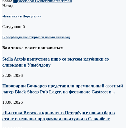
Share
0
Facebook
Twitter
Pinterest
Email
Назад
«Балтика» в Португалии
Следующий
В Азербайджане открылся новый пивзавод
Вам также может понравиться
Stella Artois выпустила пиво со вкусом клубники со
сливками к Уимблдону
22.06.2026
Пивоварни Бочкарев представили премиальный азотный
лагер Black Sheep Pub Lager, на фестивале Gastreet в...
18.06.2026
«Балтика Brew» открывает в Петербурге поп-ап бар в
стиле стимпанк: прозрачная шкатулка в Севкабеле