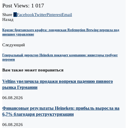
Post Views:
1 017
Share
0
Facebook
Twitter
Pinterest
Email
Назад
Кризис британского крафта: лондонская Redemption Brewing перешла под
внешнее управление
Следующий
Генеральный директор Heineken покидает компанию: инвесторы требуют
перемен
Вам также может понравиться
Veltins увеличила продажи вопреки падению пивного
рынка Германии
06.08.2026
Финансовые результаты Heineken: прибыль выросла на
6,7% благодаря реструктуризации
06.08.2026