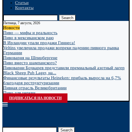
Статьи
Контакты
Search
Пятница, 7 августа, 2026
Новости
Пиво — мифы и реальность
Пиво в мексиканском раю
В Ирландии упали продажи Гиннеса!
Veltins увеличила продажи вопреки падению пивного рынка
Германии
Пивоварня на Шпицбергене
Пиво вместо шампанского?
Пивоварни Бочкарев представили премиальный азотный лагер
Black Sheep Pub Lager, на...
Финансовые результаты Heineken: прибыль выросла на 6,7%
благодаря реструктуризации
Пивная отрасль Великобритании
Пиво для церкви
ПОДПИСАТЬСЯ НА НОВОСТИ
Search