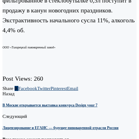
фильтрованное в стеклобутылке 0,5л поступит в
продажу в канун новогодних праздников.
Экстрактивность начального сусла 11%, алкоголь
4,4% об.
ООО «Тихорецкий пивоваренный завод»
Post Views:
260
Share
0
Facebook
Twitter
Pinterest
Email
Назад
В Москве открывается выставка конкурса Design your 7
Следующий
Лицензирование и ЕГАИС — будущее пивоваренной отрасли России