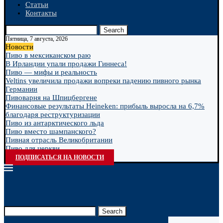
Статьи
Контакты
Search
Пятница, 7 августа, 2026
Новости
Пиво в мексиканском раю
В Ирландии упали продажи Гиннеса!
Пиво — мифы и реальность
Veltins увеличила продажи вопреки падению пивного рынка
Германии
Пивоварня на Шпицбергене
Финансовые результаты Heineken: прибыль выросла на 6,7%
благодаря реструктуризации
Пиво из антарктического льда
Пиво вместо шампанского?
Пивная отрасль Великобритании
Пиво для церкви
ПОДПИСАТЬСЯ НА НОВОСТИ
Search