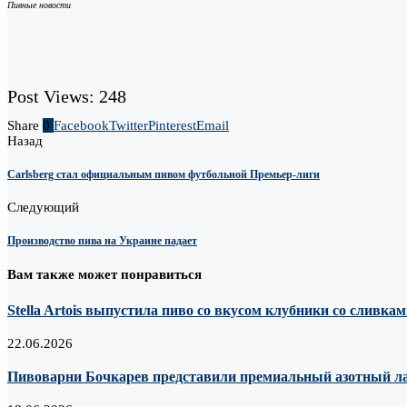
Пивные новости
Post Views:
248
Share
0
Facebook
Twitter
Pinterest
Email
Назад
Carlsberg стал официальным пивом футбольной Премьер-лиги
Следующий
Производство пива на Украине падает
Вам также может понравиться
Stella Artois выпустила пиво со вкусом клубники со сливка
22.06.2026
Пивоварни Бочкарев представили премиальный азотный лагер