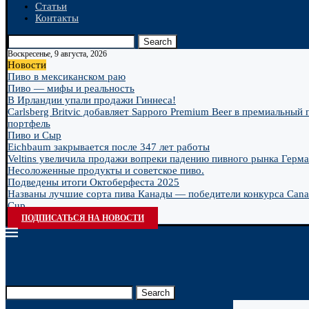
Статьи
Контакты
Search
Воскресенье, 9 августа, 2026
Новости
Пиво в мексиканском раю
Пиво — мифы и реальность
В Ирландии упали продажи Гиннеса!
Carlsberg Britvic добавляет Sapporo Premium Beer в премиальный
портфель
Пиво и Сыр
Eichbaum закрывается после 347 лет работы
Veltins увеличила продажи вопреки падению пивного рынка Герм
Несоложенные продукты и советское пиво.
Подведены итоги Октоберфеста 2025
Названы лучшие сорта пива Канады — победители конкурса Cana
Cup...
ПОДПИСАТЬСЯ НА НОВОСТИ
Search