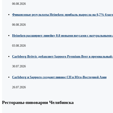
06.08.2026
Финансовые результаты Heineken: прибыль выросла на 6,7% благ
06.08.2026
Heineken расширяет линейку 0.0 новыми вкусами с натуральными
03.08.2026
Carlsberg Britvic добавляет Sapporo Premium Beer в премиальный
30.07.2026
Carlsberg и Sapporo создают пивное СП в Юго-Восточной Азии
26.07.2026
Рестораны-пивоварни Челябинска