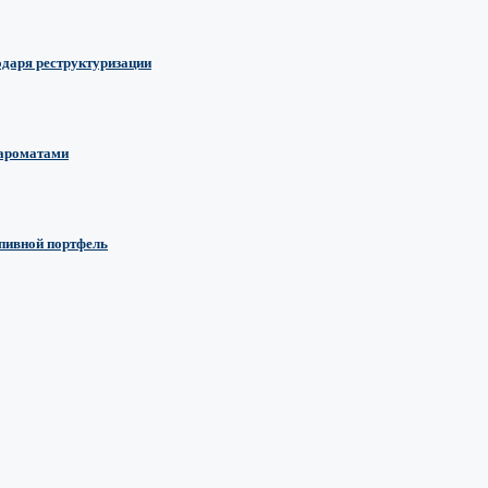
одаря реструктуризации
 ароматами
 пивной портфель