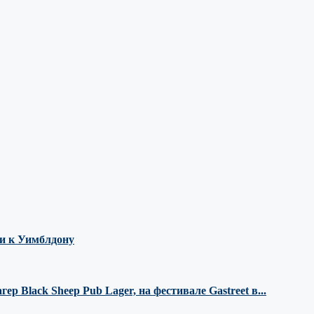
ми к Уимблдону
 Black Sheep Pub Lager, на фестивале Gastreet в...