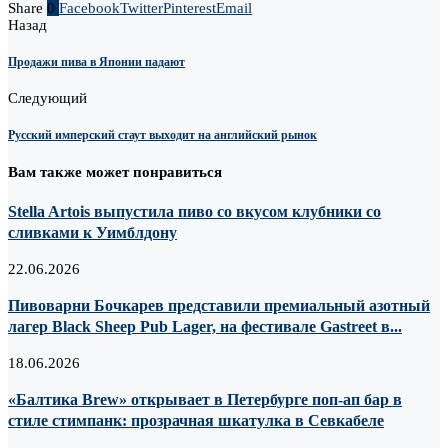
Share
0
Facebook
Twitter
Pinterest
Email
Назад
Продажи пива в Японии падают
Следующий
Русский имперский стаут выходит на английский рынок
Вам также может понравиться
Stella Artois выпустила пиво со вкусом клубники со
сливками к Уимблдону
22.06.2026
Пивоварни Бочкарев представили премиальный азотный
лагер Black Sheep Pub Lager, на фестивале Gastreet в...
18.06.2026
«Балтика Brew» открывает в Петербурге поп-ап бар в
стиле стимпанк: прозрачная шкатулка в Севкабеле