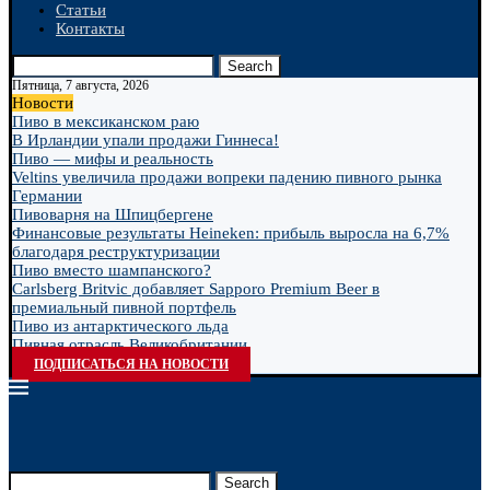
Статьи
Контакты
Search
Пятница, 7 августа, 2026
Новости
Пиво в мексиканском раю
В Ирландии упали продажи Гиннеса!
Пиво — мифы и реальность
Veltins увеличила продажи вопреки падению пивного рынка
Германии
Пивоварня на Шпицбергене
Финансовые результаты Heineken: прибыль выросла на 6,7%
благодаря реструктуризации
Пиво вместо шампанского?
Carlsberg Britvic добавляет Sapporo Premium Beer в
премиальный пивной портфель
Пиво из антарктического льда
Пивная отрасль Великобритании
ПОДПИСАТЬСЯ НА НОВОСТИ
Search