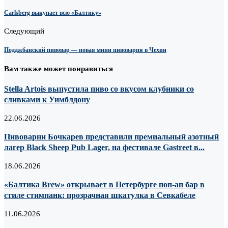
Carlsberg выкупает всю «Балтику»
Следующий
Подджбанский пивовар — новая мини пивоварня в Чехии
Вам также может понравиться
Stella Artois выпустила пиво со вкусом клубники со
сливками к Уимблдону
22.06.2026
Пивоварни Бочкарев представили премиальный азотный
лагер Black Sheep Pub Lager, на фестивале Gastreet в...
18.06.2026
«Балтика Brew» открывает в Петербурге поп-ап бар в
стиле стимпанк: прозрачная шкатулка в Севкабеле
11.06.2026