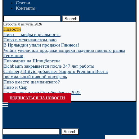
Статьи
Контакты
Search
Суббота, 8 августа, 2026
Новости
Пиво — мифы и реальность
Пиво в мексиканском раю
В Ирландии упали продажи Гиннеса!
Veltins увеличила продажи вопреки падению пивного рынка
Германии
Пивоварня на Шпицбергене
Eichbaum закрывается после 347 лет работы
Carlsberg Britvic добавляет Sapporo Premium Beer в
премиальный пивной портфель
Пиво вместо шампанского?
Пиво и Сыр
Подведены итоги Октоберфеста 2025
ПОДПИСАТЬСЯ НА НОВОСТИ
Search