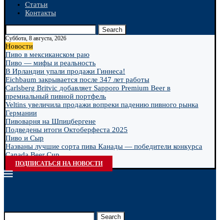
Статьи
Контакты
Search
Суббота, 8 августа, 2026
Новости
Пиво в мексиканском раю
Пиво — мифы и реальность
В Ирландии упали продажи Гиннеса!
Eichbaum закрывается после 347 лет работы
Carlsberg Britvic добавляет Sapporo Premium Beer в
премиальный пивной портфель
Veltins увеличила продажи вопреки падению пивного рынка
Германии
Пивоварня на Шпицбергене
Подведены итоги Октоберфеста 2025
Пиво и Сыр
Названы лучшие сорта пива Канады — победители конкурса
Canada Beer Cup...
ПОДПИСАТЬСЯ НА НОВОСТИ
Search