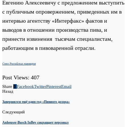
Евгению Алексеевичу с предложением выступить
с публичным опровержением, приведенных им в
интервью агентству «Интерфакс» фактов и
выводов в отношении производства пива, и
принести извинения тысячам специалистам,
работающим в пивоваренной отрасли.
Союз Российских пивоваров
Post Views:
407
Share
0
Facebook
Twitter
Pinterest
Email
Назад
Завершился ещё один год «Пивного дозора»
Следующий
Anheuser-Busch InBev сокращает персонал