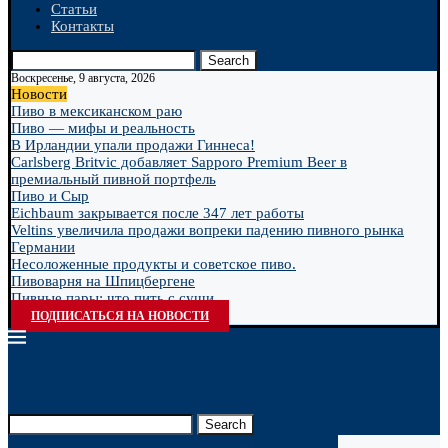
Статьи
Контакты
Search
Воскресенье, 9 августа, 2026
Новости
Пиво в мексиканском раю
Пиво — мифы и реальность
В Ирландии упали продажи Гиннеса!
Carlsberg Britvic добавляет Sapporo Premium Beer в
премиальный пивной портфель
Пиво и Сыр
Eichbaum закрывается после 347 лет работы
Veltins увеличила продажи вопреки падению пивного рынка
Германии
Несоложенные продукты и советское пиво.
Пивоварня на Шпицбергене
Пивные пары: что пить с суши
ПОДПИСАТЬСЯ НА НОВОСТИ
Search