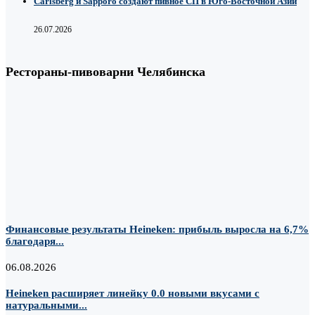
Carlsberg и Sapporo создают пивное СП в Юго-Восточной Азии
26.07.2026
Рестораны-пивоварни Челябинска
Финансовые результаты Heineken: прибыль выросла на 6,7%
благодаря...
06.08.2026
Heineken расширяет линейку 0.0 новыми вкусами с
натуральными...