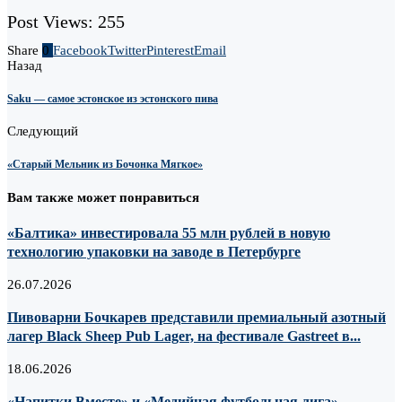
Post Views:
255
Share
0
Facebook
Twitter
Pinterest
Email
Назад
Saku — самое эстонское из эстонского пива
Следующий
«Старый Мельник из Бочонка Мягкое»
Вам также может понравиться
«Балтика» инвестировала 55 млн рублей в новую
технологию упаковки на заводе в Петербурге
26.07.2026
Пивоварни Бочкарев представили премиальный азотный
лагер Black Sheep Pub Lager, на фестивале Gastreet в...
18.06.2026
«Напитки Вместе» и «Медийная футбольная лига»