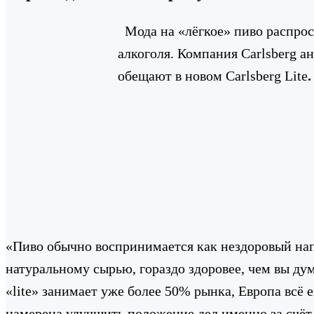
Мода на «лёгкое» пиво распрос
алкоголя. Компания Carlsberg 
обещают в новом Carlsberg Lite
.
«Пиво обычно воспринимается как нездоровый на
натуральному сырью, гораздо здоровее, чем вы ду
«lite» занимает уже более 50% рынка, Европа всё е
намерена улучшить положение дел именно за счёт 