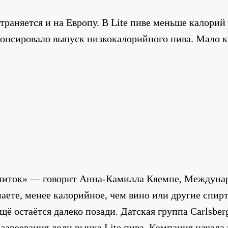
траняется и на Европу. В Lite пиве меньше калори
анонсировало выпуск низкокалорийного пива. Мало
питок» — говорит Анна-Камилла Кяемпе, Междунар
маете, менее калорийное, чем вино или другие спир
щё остаётся далеко позади. Датская группа Carlsber
завоевания доли рынка Lite пива. Компания начала