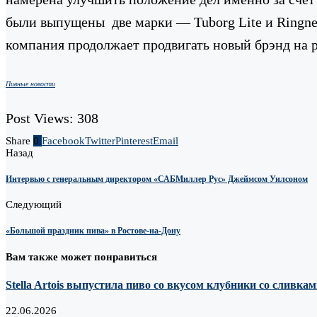
были выпущены две марки — Tuborg Lite и Ringne
компания продолжает продвигать новый брэнд на
Пивные новости
Post Views:
308
Share
0
Facebook
Twitter
Pinterest
Email
Назад
Интервью с генеральным директором «САБМиллер Рус» Джеймсом Уилсоном
Следующий
«Большой праздник пива» в Ростове-на-Дону
Вам также может понравиться
Stella Artois выпустила пиво со вкусом клубники со сливка
22.06.2026