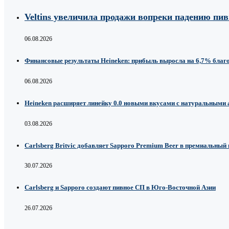
Veltins увеличила продажи вопреки падению пи
06.08.2026
Финансовые результаты Heineken: прибыль выросла на 6,7% благ
06.08.2026
Heineken расширяет линейку 0.0 новыми вкусами с натуральными
03.08.2026
Carlsberg Britvic добавляет Sapporo Premium Beer в премиальный
30.07.2026
Carlsberg и Sapporo создают пивное СП в Юго-Восточной Азии
26.07.2026