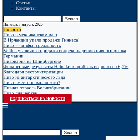
Статьи
Контакты
Search
Пятница, 7 августа, 2026
Новости
Пиво в мексиканском раю
В Ирландии упали продажи Гиннеса!
Пиво — мифы и реальность
Veltins увеличила продажи вопреки падению пивного рынка
Германии
Пивоварня на Шпицбергене
Финансовые результаты Heineken: прибыль выросла на 6,7%
благодаря реструктуризации
Пиво из антарктического льда
Пиво вместо шампанского?
Пивная отрасль Великобритании
Пиво для церкви
ПОДПИСАТЬСЯ НА НОВОСТИ
Search