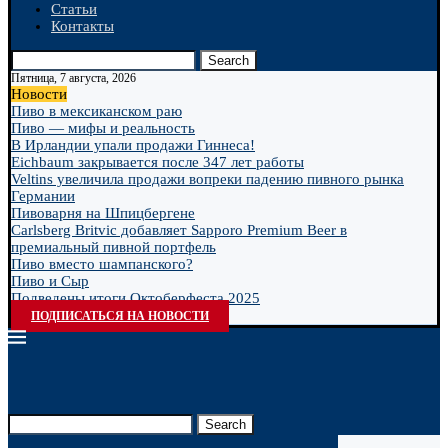
Статьи
Контакты
Search
Пятница, 7 августа, 2026
Новости
Пиво в мексиканском раю
Пиво — мифы и реальность
В Ирландии упали продажи Гиннеса!
Eichbaum закрывается после 347 лет работы
Veltins увеличила продажи вопреки падению пивного рынка
Германии
Пивоварня на Шпицбергене
Carlsberg Britvic добавляет Sapporo Premium Beer в
премиальный пивной портфель
Пиво вместо шампанского?
Пиво и Сыр
Подведены итоги Октоберфеста 2025
ПОДПИСАТЬСЯ НА НОВОСТИ
Search