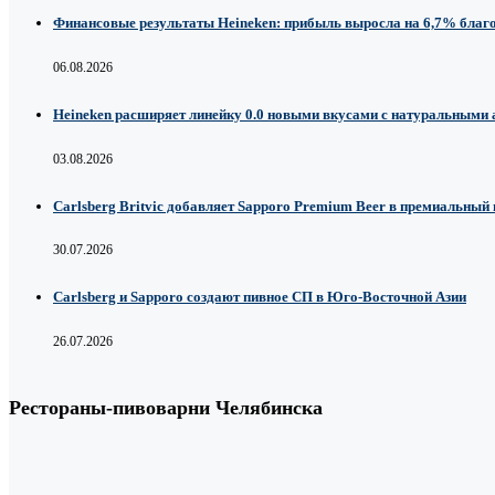
Финансовые результаты Heineken: прибыль выросла на 6,7% благ
06.08.2026
Heineken расширяет линейку 0.0 новыми вкусами с натуральными
03.08.2026
Carlsberg Britvic добавляет Sapporo Premium Beer в премиальный
30.07.2026
Carlsberg и Sapporo создают пивное СП в Юго-Восточной Азии
26.07.2026
Рестораны-пивоварни Челябинска