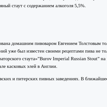
всяный стаут с содержанием алкоголя 5,5%.
ована домашним пивоваром Евгением Толстовым толь
ний уже был известен своими рецептами пива не тол
торского стаута»”Burov Imperial Russian Stout” на 
але касковых элей в Англии.
вских и питерских пивных заведениях. В ближайшее