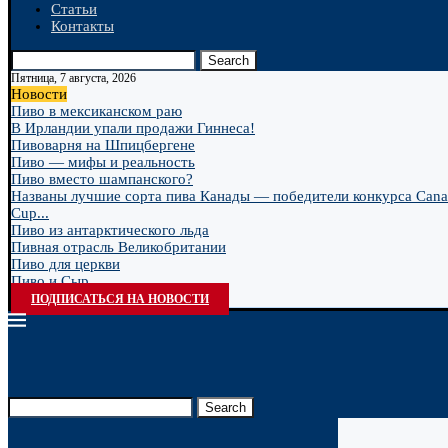
Статьи
Контакты
Search
Пятница, 7 августа, 2026
Новости
Пиво в мексиканском раю
В Ирландии упали продажи Гиннеса!
Пивоварня на Шпицбергене
Пиво — мифы и реальность
Пиво вместо шампанского?
Названы лучшие сорта пива Канады — победители конкурса Cana
Cup...
Пиво из антарктического льда
Пивная отрасль Великобритании
Пиво для церкви
Пиво и Сыр
ПОДПИСАТЬСЯ НА НОВОСТИ
Search