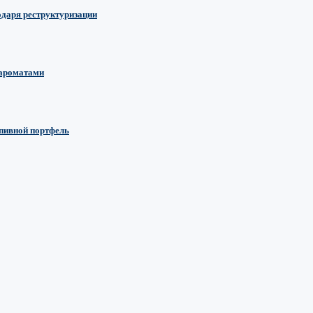
одаря реструктуризации
 ароматами
 пивной портфель