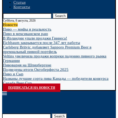
Статьи
Контакты
Search
Суббота, 8 августа, 2026
Новости
Пиво — мифы и реальность
Пиво в мексиканском раю
В Ирландии упали продажи Гиннеса!
Eichbaum закрывается после 347 лет работы
Carlsberg Britvic добавляет Sapporo Premium Beer в
премиальный пивной портфель
Veltins увеличила продажи вопреки падению пивного рынка
Германии
Пивоварня на Шпицбергене
Подведены итоги Октоберфеста 2025
Пиво и Сыр
Названы лучшие сорта пива Канады — победители конкурса
Canada Beer Cup...
ПОДПИСАТЬСЯ НА НОВОСТИ
Search