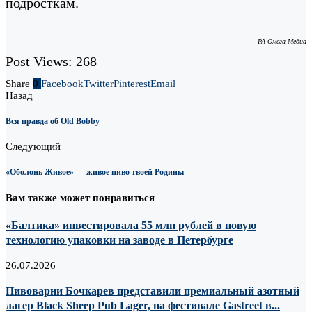
подросткам.
РА Омега-Медиа
Post Views:
268
Share
0
Facebook
Twitter
Pinterest
Email
Назад
Вся правда об Old Bobby
Следующий
«Оболонь Живое» — живое пиво твоей Родины
Вам также может понравиться
«Балтика» инвестировала 55 млн рублей в новую
технологию упаковки на заводе в Петербурге
26.07.2026
Пивоварни Бочкарев представили премиальный азотный
лагер Black Sheep Pub Lager, на фестивале Gastreet в...