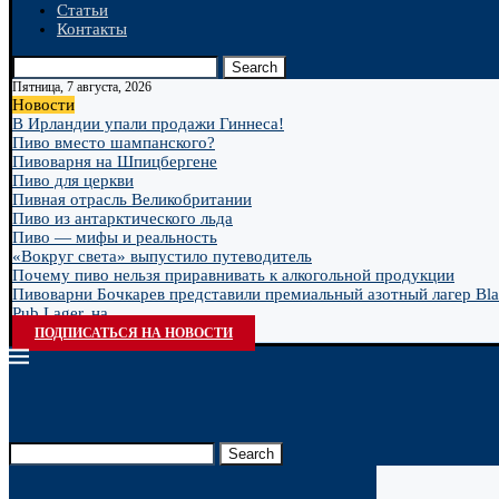
Статьи
Контакты
Search
Пятница, 7 августа, 2026
Новости
В Ирландии упали продажи Гиннеса!
Пиво вместо шампанского?
Пивоварня на Шпицбергене
Пиво для церкви
Пивная отрасль Великобритании
Пиво из антарктического льда
Пиво — мифы и реальность
«Вокруг света» выпустило путеводитель
Почему пиво нельзя приравнивать к алкогольной продукции
Пивоварни Бочкарев представили премиальный азотный лагер Bla
Pub Lager, на...
ПОДПИСАТЬСЯ НА НОВОСТИ
Search