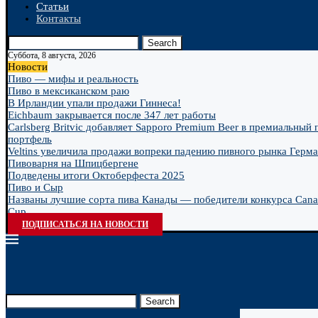
Статьи
Контакты
Search
Суббота, 8 августа, 2026
Новости
Пиво — мифы и реальность
Пиво в мексиканском раю
В Ирландии упали продажи Гиннеса!
Eichbaum закрывается после 347 лет работы
Carlsberg Britvic добавляет Sapporo Premium Beer в премиальный
портфель
Veltins увеличила продажи вопреки падению пивного рынка Герм
Пивоварня на Шпицбергене
Подведены итоги Октоберфеста 2025
Пиво и Сыр
Названы лучшие сорта пива Канады — победители конкурса Cana
Cup...
ПОДПИСАТЬСЯ НА НОВОСТИ
Search