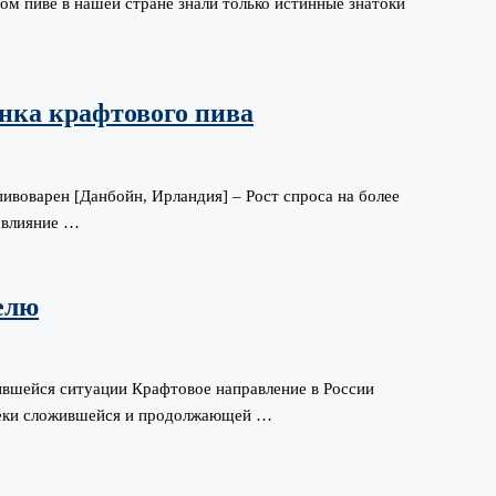
ом пиве в нашей стране знали только истинные знатоки
нка крафтового пива
воварен [Данбойн, Ирландия] – Рост спроса на более
 влияние …
елю
ившейся ситуации Крафтовое направление в России
преки сложившейся и продолжающей …