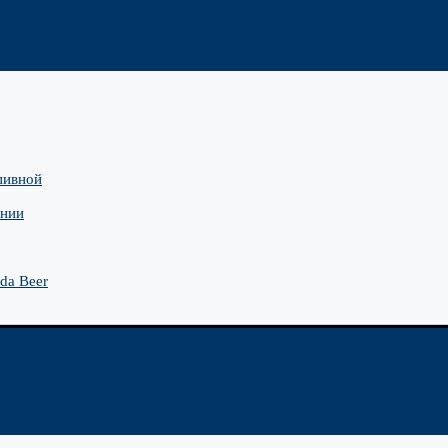
 пивной
ании
da Beer