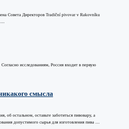
а Совета Директоров Tradiční pivovar v Rakovníku
ь …
 Согласно исследованиям, Россия входит в первую
 никакого смысла
я, об остальном, оставьте заботиться пивовару, а
ования допустимого сырья для изготовления пива …