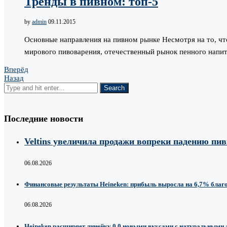
Тренды в пивном: топ-5
by
admin
09.11.2015
Основные направления на пивном рынке Несмотря на то, что
мирового пивоварения, отечественный рынок пенного напи
Вперёд
Назад
Последние новости
Veltins увеличила продажи вопреки падению пи
06.08.2026
Финансовые результаты Heineken: прибыль выросла на 6,7% благ
06.08.2026
Heineken расширяет линейку 0.0 новыми вкусами с натуральными