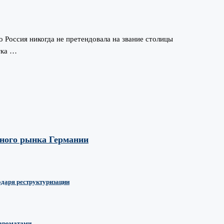
 Россия никогда не претендовала на звание столицы
тка …
вного рынка Германии
одаря реструктуризации
 ароматами