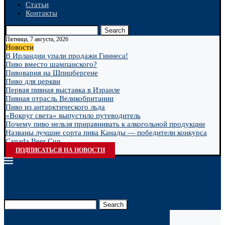
Статьи
Контакты
Search
Пятница, 7 августа, 2026
Новости
В Ирландии упали продажи Гиннеса!
Пиво вместо шампанского?
Пивоварня на Шпицбергене
Пиво для церкви
Первая пивная выставка в Израиле
Пивная отрасль Великобритании
Пиво из антарктического льда
«Вокруг света» выпустило путеводитель
Почему пиво нельзя приравнивать к алкогольной продукции
Названы лучшие сорта пива Канады — победители конкурса
Canada Beer Cup...
ПОДПИСАТЬСЯ НА НОВОСТИ
Search