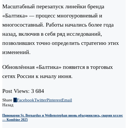
Масштабный перезапуск линейки бренда
«Балтика»
—
процесс многоуровневый и
многосоставный. Работы начались более года
назад, включив в себя ряд исследований,
позволивших точно определить стратегию этих
изменений.
Обновлённая «Балтика» появится в торговых
сетях России к началу июня.
Post Views:
3 684
Share
0
Facebook
Twitter
Pinterest
Email
Назад
Пивоварни St. Bernardus и Weihenstephan вновь объединились, сварив хеллес
— Kombine 2025