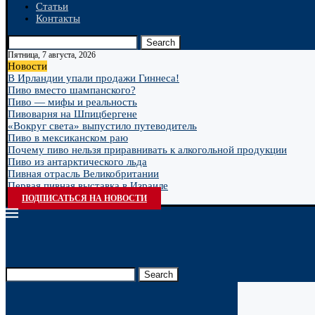
Статьи
Контакты
Search
Пятница, 7 августа, 2026
Новости
В Ирландии упали продажи Гиннеса!
Пиво вместо шампанского?
Пиво — мифы и реальность
Пивоварня на Шпицбергене
«Вокруг света» выпустило путеводитель
Пиво в мексиканском раю
Почему пиво нельзя приравнивать к алкогольной продукции
Пиво из антарктического льда
Пивная отрасль Великобритании
Первая пивная выставка в Израиле
ПОДПИСАТЬСЯ НА НОВОСТИ
Search