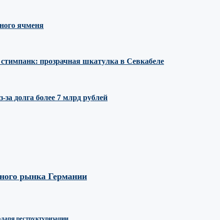
ного ячменя
е стимпанк: прозрачная шкатулка в Севкабеле
за долга более 7 млрд рублей
вного рынка Германии
одаря реструктуризации