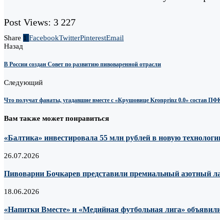
Post Views:
3 227
Share
1
Facebook
Twitter
Pinterest
Email
Назад
В России создан Совет по развитию пивоваренной отрасли
Следующий
Что получат фанаты, угадавшие вместе с «Крушовице Kronprinz 0.0» состав 
Вам также может понравиться
«Балтика» инвестировала 55 млн рублей в новую технологию
26.07.2026
Пивоварни Бочкарев представили премиальный азотный лагер
18.06.2026
«Напитки Вместе» и «Медийная футбольная лига» объявили