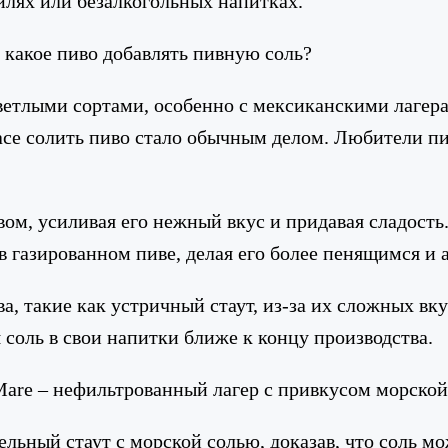
ейлях или безалкогольных напитках.
 какое пиво добавлять пивную соль?
светлыми сортами, особенно с мексиканскими лаге
асе солить пиво стало обычным делом. Любители пи
вом, усиливая его нежный вкус и придавая сладость
 в газированном пиве, делая его более пенящимся и
ва, такие как устричный стаут, из-за их сложных вк
соль в свои напитки ближе к концу производства.
i Mare – нефильтрованный лагер с привкусом морской
ельный стаут с морской солью, доказав, что соль м