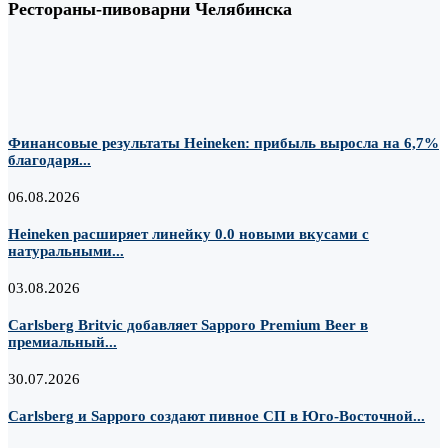
Рестораны-пивоварни Челябинска
Финансовые результаты Heineken: прибыль выросла на 6,7%
благодаря...
06.08.2026
Heineken расширяет линейку 0.0 новыми вкусами с
натуральными...
03.08.2026
Carlsberg Britvic добавляет Sapporo Premium Beer в
премиальный...
30.07.2026
Carlsberg и Sapporo создают пивное СП в Юго-Восточной...