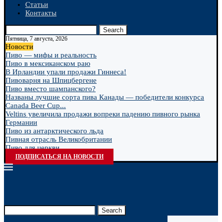
Статьи
Контакты
Search
Пятница, 7 августа, 2026
Новости
Пиво — мифы и реальность
Пиво в мексиканском раю
В Ирландии упали продажи Гиннеса!
Пивоварня на Шпицбергене
Пиво вместо шампанского?
Названы лучшие сорта пива Канады — победители конкурса
Canada Beer Cup...
Veltins увеличила продажи вопреки падению пивного рынка
Германии
Пиво из антарктического льда
Пивная отрасль Великобритании
Пиво для церкви
ПОДПИСАТЬСЯ НА НОВОСТИ
Search