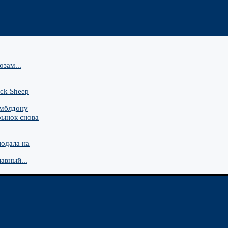
зам...
ck Sheep
имблдону
рынок снова
подала на
авный...