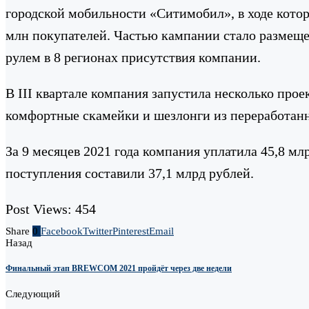
городской мобильности «Ситимобил», в ходе кото
млн покупателей. Частью кампании стало размеще
рулем в 8 регионах присутствия компании.
В III квартале компания запустила несколько прое
комфортные скамейки и шезлонги из переработанн
За 9 месяцев 2021 года компания уплатила 45,8 м
поступления составили 37,1 млрд рублей.
Post Views:
454
Share
0
Facebook
Twitter
Pinterest
Email
Назад
Финальный этап BREWCOM 2021 пройдёт через две недели
Следующий