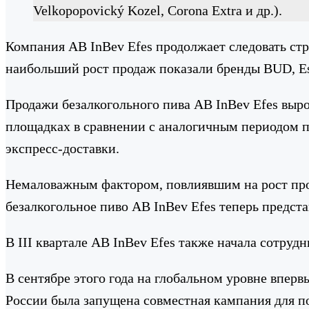
Velkopopovický Kozel, Corona Extra и др.).
Компания AB InBev Efes продолжает следовать ст
наибольший рост продаж показали бренды BUD, Essa
Продажи безалкогольного пива AB InBev Efes вырос
площадках в сравнении с аналогичным периодом п
экспресс-доставки.
Немаловажным фактором, повлиявшим на рост прода
безалкогольное пиво AB InBev Efes теперь предста
В III квартале AB InBev Efes также начала сотруд
В сентябре этого года на глобальном уровне впер
России была запущена совместная кампания для по