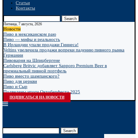
Статьи
Контакты
Search
Пятница, 7 августа, 2026
Новости
Пиво в мексиканском раю
Пиво — мифы и реальность
В Ирландии упали продажи Гиннеса!
Veltins увеличила продажи вопреки падению пивного рынка
Германии
Пивоварня на Шпицбергене
Carlsberg Britvic добавляет Sapporo Premium Beer в
премиальный пивной портфель
Пиво вместо шампанского?
Пиво для церкви
Пиво и Сыр
Подведены итоги Октоберфеста 2025
ПОДПИСАТЬСЯ НА НОВОСТИ
Search