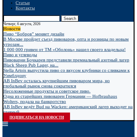
Статьи
Контакты
Search
Четверг, 6 августа, 2026
Новости
Пиво “Бобров” меняет дизайн
В Москве пройдет съезд пивоваров, опта и розницы по новым
угрозам...
1 000 000 гривен от ТМ «Оболонь» нашел своего владельца!
Пиво и углеводы
Пивоварни Бочкарев представили премиальный азотный лагер
Black Sheep Pub Lager, на...
Stella Artois выпустила пиво со вкусом клубники со сливками к
Уимблдону
AB InBev осталась крупнейшим пивоваром мира, но
глобальный рынок снова сократился
Несоложенные продукты и советское пиво.
Одна из старейших пивоварен Германии — Hofbrauhaus
Wolters, подала на банкротство
AB InBev ведёт Bud на Wacken: американский лагер выходит на
главный...
ПОДПИСАТЬСЯ НА НОВОСТИ