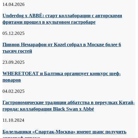
14.04.2026
Underdog х ABBÉ: старт коллаборации с авторскими
фритами прошел в культовом гастробаре
05.12.2025
Пивнов Немарафон от Kozel собрал в Москве более 6
тысяч гостей
23.09.2025
WHERETOEAT и Балтика организует конкурс шеф-
поваров
04.02.2025
Гастрономические традиции аббатства в переулках Китай-
города: коллаборация Black Swan x Abbé
11.10.2024
Болельщики «Спартак-Москва» имеют шанс получить