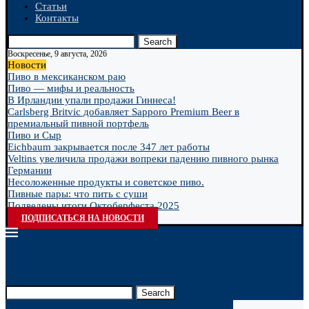
Статьи
Контакты
Search
Воскресенье, 9 августа, 2026
Новости
Пиво в мексиканском раю
Пиво — мифы и реальность
В Ирландии упали продажи Гиннеса!
Carlsberg Britvic добавляет Sapporo Premium Beer в
премиальный пивной портфель
Пиво и Сыр
Eichbaum закрывается после 347 лет работы
Veltins увеличила продажи вопреки падению пивного рынка
Германии
Несоложенные продукты и советское пиво.
Пивные пары: что пить с суши
Подведены итоги Октоберфеста 2025
ПОДПИСАТЬСЯ НА НОВОСТИ
Search