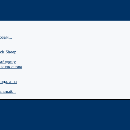
зам...
ck Sheep
имблдону
рынок снова
подала на
авный...