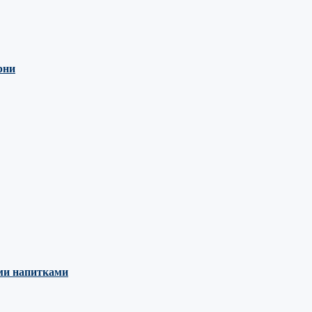
рни
ыми напитками