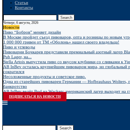
Статьи
Контакты
Search
Четверг, 6 августа, 2026
Новости
Пиво “Бобров” меняет дизайн
В Москве пройдет съезд пивоваров, опта и розницы по новым угро
1 000 000 гривен от ТМ «Оболонь» нашел своего владельца!
Пиво и углеводы
Пивоварни Бочкарев представили премиальный азотный лагер Bla
Pub Lager, на...
Stella Artois выпустила пиво со вкусом клубники со сливками к У
AB InBev осталась крупнейшим пивоваром мира, но глобальный 
сократился
Несоложенные продукты и советское пиво.
Одна из старейших пивоварен Германии — Hofbrauhaus Wolters, 
банкротство
AB InBev ведёт Bud на Wacken: американский лагер выходит на гл
ПОДПИСАТЬСЯ НА НОВОСТИ
Search