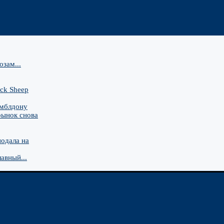
зам...
ck Sheep
имблдону
рынок снова
подала на
авный...