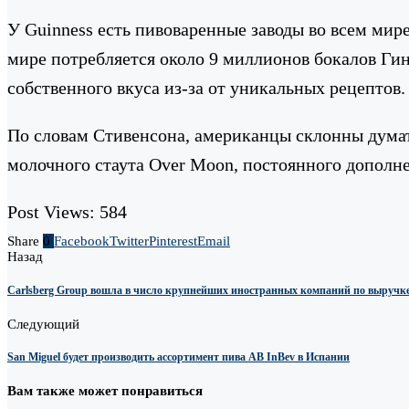
У Guinness есть пивоваренные заводы во всем мире
мире потребляется около 9 миллионов бокалов Гин
собственного вкуса из-за от уникальных рецептов.
По словам Стивенсона, американцы склонны думать
молочного стаута Over Moon, постоянного дополне
Post Views:
584
Share
0
Facebook
Twitter
Pinterest
Email
Назад
Carlsberg Group вошла в число крупнейших иностранных компаний по выручке
Следующий
San Miguel будет производить ассортимент пива AB InBev в Испании
Вам также может понравиться