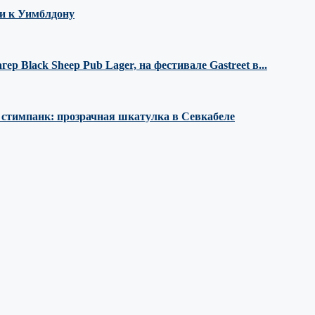
ми к Уимблдону
 Black Sheep Pub Lager, на фестивале Gastreet в...
е стимпанк: прозрачная шкатулка в Севкабеле