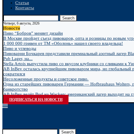
Статьи
Контакты
Search
Четверг, 6 августа, 2026
Новости
Пиво “Бобров” меняет дизайн
В Москве пройдет съезд пивоваров, опта и розницы по новым угро
1 000 000 гривен от ТМ «Оболонь» нашел своего владельца!
Пиво и углеводы
Пивоварни Бочкарев представили премиальный азотный лагер Bla
Pub Lager, на...
Stella Artois выпустила пиво со вкусом клубники со сливками к У
AB InBev осталась крупнейшим пивоваром мира, но глобальный 
сократился
Несоложенные продукты и советское пиво.
Одна из старейших пивоварен Германии — Hofbrauhaus Wolters, 
банкротство
AB InBev ведёт Bud на Wacken: американский лагер выходит на гл
ПОДПИСАТЬСЯ НА НОВОСТИ
Search