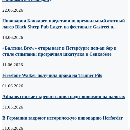
22.06.2026
Пивоварни Бочкарев представили премиальный азотный
лагер Black Sheep Pub Lager, на фестивале Gastreet в...
18.06.2026
«Балтика Brew» открывает в Петербурге поп-ап бар в
стиле стимпанк: прозрачная шкатулка в Севкабеле
11.06.2026
Firestone Walker получила права на Trumer Pils
01.06.2026
Adnams снижает крепость пива ради экономии на налогах
31.05.2026
В Германии закроют историческую пивоварню Herforder
31.05.2026