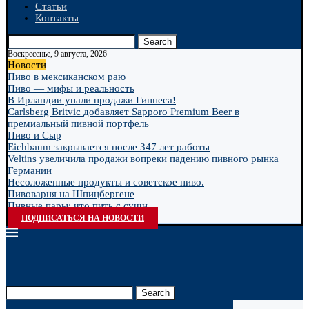
Статьи
Контакты
Search
Воскресенье, 9 августа, 2026
Новости
Пиво в мексиканском раю
Пиво — мифы и реальность
В Ирландии упали продажи Гиннеса!
Carlsberg Britvic добавляет Sapporo Premium Beer в
премиальный пивной портфель
Пиво и Сыр
Eichbaum закрывается после 347 лет работы
Veltins увеличила продажи вопреки падению пивного рынка
Германии
Несоложенные продукты и советское пиво.
Пивоварня на Шпицбергене
Пивные пары: что пить с суши
ПОДПИСАТЬСЯ НА НОВОСТИ
Search