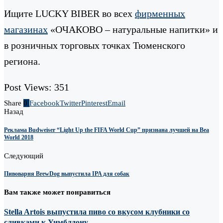
Ищите LUCKY BIBER во всех
фирменных
магазинах
«ОЧАКОВО – натуральные напитки» и
в розничных торговых точках Тюменского
региона.
Post Views:
351
Share
0
Facebook
Twitter
Pinterest
Email
Назад
Реклама Budweiser “Light Up the FIFA World Cup” признана лучшей на Bea
World 2018
Следующий
Пивоварня BrewDog выпустила IPA для собак
Вам также может понравиться
Stella Artois выпустила пиво со вкусом клубники со
сливками к Уимблдону