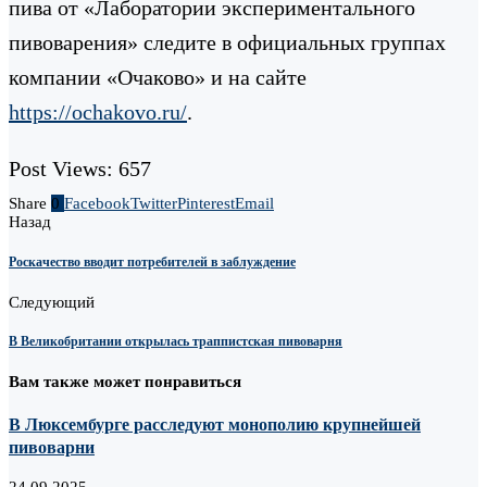
пива от «Лаборатории экспериментального
пивоварения» следите в официальных группах
компании «Очаково» и на сайте
https://ochakovo.ru/
.
Post Views:
657
Share
0
Facebook
Twitter
Pinterest
Email
Назад
Роскачество вводит потребителей в заблуждение
Следующий
В Великобритании открылась траппистская пивоварня
Вам также может понравиться
В Люксембурге расследуют монополию крупнейшей
пивоварни
24.09.2025