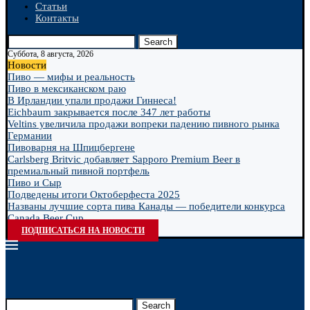
Статьи
Контакты
Search
Суббота, 8 августа, 2026
Новости
Пиво — мифы и реальность
Пиво в мексиканском раю
В Ирландии упали продажи Гиннеса!
Eichbaum закрывается после 347 лет работы
Veltins увеличила продажи вопреки падению пивного рынка
Германии
Пивоварня на Шпицбергене
Carlsberg Britvic добавляет Sapporo Premium Beer в
премиальный пивной портфель
Пиво и Сыр
Подведены итоги Октоберфеста 2025
Названы лучшие сорта пива Канады — победители конкурса
Canada Beer Cup...
ПОДПИСАТЬСЯ НА НОВОСТИ
Search