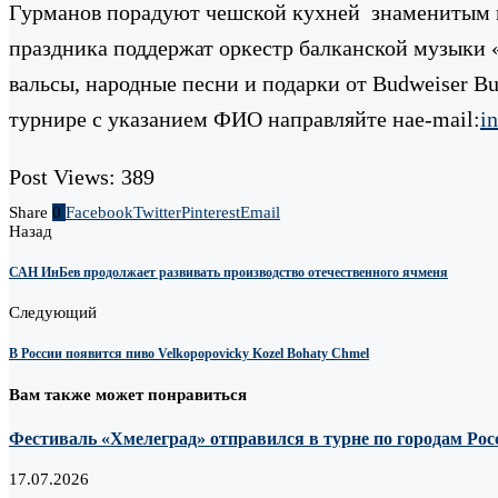
Гурманов порадуют чешской кухней знаменитым г
праздника поддержат оркестр балканской музыки «
вальсы, народные песни и подарки от Budweiser B
турнире с указанием ФИО направляйте наe-mail:
i
Post Views:
389
Share
0
Facebook
Twitter
Pinterest
Email
Назад
САН ИнБев продолжает развивать производство отечественного ячменя
Следующий
В России появится пиво Velkopopovicky Kozel Bohaty Chmel
Вам также может понравиться
Фестиваль «Хмелеград» отправился в турне по городам Рос
17.07.2026