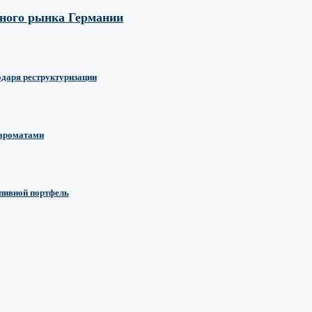
вного рынка Германии
одаря реструктуризации
 ароматами
 пивной портфель