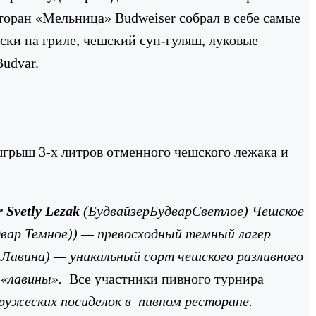
оран «Мельница» Budweiser собрал в себе самые
ски на гриле, чешский суп-гуляш, луковые
Budvar.
ыгрыш 3-х литров отменного чешского лежака и
 Svetly Lezak
(
Будвайзер
Будвар
Светлое
)
Чешское
вар Темное))
— превосходный темный лагер
Лавина) — уникальный сорт чешского разливного
 «лавины».
Все участники пивного турнира
дружеских посиделок в пивном ресторане.