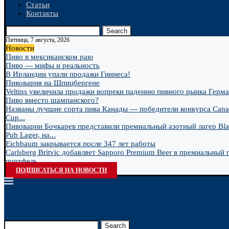
Статьи
Контакты
Search
Пятница, 7 августа, 2026
Новости
Пиво в мексиканском раю
Пиво — мифы и реальность
В Ирландии упали продажи Гиннеса!
Пивоварня на Шпицбергене
Veltins увеличила продажи вопреки падению пивного рынка Герм
Пиво вместо шампанского?
Названы лучшие сорта пива Канады — победители конкурса Cana
Cup...
Пивоварни Бочкарев представили премиальный азотный лагер Bla
Pub Lager, на...
Eichbaum закрывается после 347 лет работы
Carlsberg Britvic добавляет Sapporo Premium Beer в премиальный
портфель
ПОДПИСАТЬСЯ НА НОВОСТИ
Search