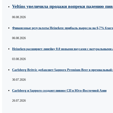
Veltins увеличила продажи вопреки падению пи
06.08.2026
Финансовые результаты Heineken: прибыль выросла на 6,7% благ
06.08.2026
Heineken расширяет линейку 0.0 новыми вкусами с натуральными
03.08.2026
Carlsberg Britvic добавляет Sapporo Premium Beer в премиальный
30.07.2026
Carlsberg и Sapporo создают пивное СП в Юго-Восточной Азии
26.07.2026