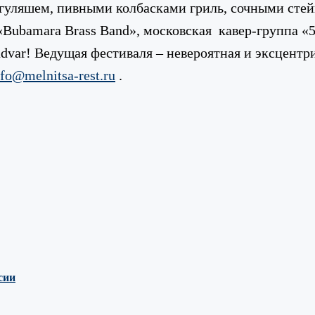
уляшем, пивными колбасками гриль, сочными сте
Bubamara Brass Band», московская кавер-группа «5
udvar!
Ведущая фестиваля – невероятная и эксцентр
nfo@melnitsa-rest.ru
.
сии