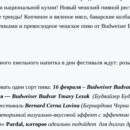
 и национальной кухни! Новый чешский пивной рест
тренды! Копченое и вяленое мясо, баварские колба
дликами и превосходное чешское пиво от Budweiser 
ного хмельного напитка в дни фестиваля ждут: роз
вать один сорт пива:
16
февраля
– Budweiser Budvar
ля — Budweiser Budvar Tmavy Lezak
(
Будвайзер Буд
фестиваль
Bernard Cerna Lavina
(Бернардова Черна 
овторимый визуально-вкусовой эффект с эффектом
ки»
Pardal
, которое
идеально подойдет для долгих 