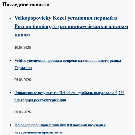
Последние новости
Velkopopovický Kozel установил первый в
России билборд с разливным безалкогольным
пивом
10.08.2026
Veltins увеличила продажи вопреки падению пивного рынка
Германии
06.08.2026
Финансовые результаты Heineken: прибыль выросла на 6,7%
благодаря реструктуризации
06.08.2026
Heineken расширяет линейку 0.0 новыми вкусами с
натуральными ароматами