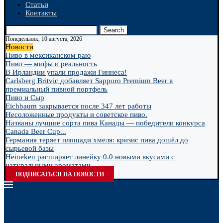
Статьи
Контакты
Search
Понедельник, 10 августа, 2026
Новости
Пиво в мексиканском раю
Пиво — мифы и реальность
В Ирландии упали продажи Гиннеса!
Carlsberg Britvic добавляет Sapporo Premium Beer в
премиальный пивной портфель
Пиво и Сыр
Eichbaum закрывается после 347 лет работы
Несоложенные продукты и советское пиво.
Названы лучшие сорта пива Канады — победители конкурса
Canada Beer Cup...
Германия теряет площади хмеля: кризис пива дошёл до
сырьевой базы
Heineken расширяет линейку 0.0 новыми вкусами с
натуральными ароматами
ПОДПИСАТЬСЯ НА НОВОСТИ