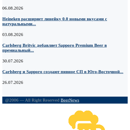
06.08.2026
Heineken расширяет линейку 0.0 новыми вкусами с
натуральными...
03.08.2026
Carlsberg Britvic добавляет Sapporo Premium Beer в
премиальный...
30.07.2026
Carlsberg и Sapporo создают пивное СП в Юго-Восточной...
26.07.2026
@2006 — All Right Reserved
BeerNews