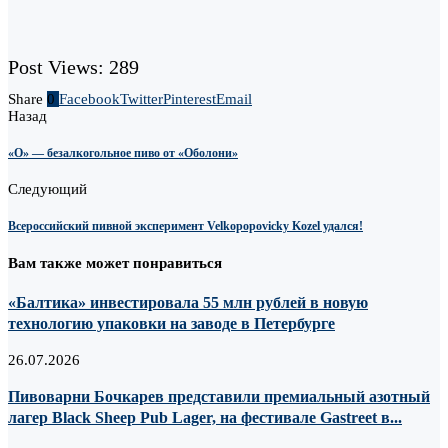
Post Views:
289
Share
0
Facebook
Twitter
Pinterest
Email
Назад
«О» — безалкогольное пиво от «Оболони»
Следующий
Всероссийский пивной эксперимент Velkopopovicky Kozel удался!
Вам также может понравиться
«Балтика» инвестировала 55 млн рублей в новую
технологию упаковки на заводе в Петербурге
26.07.2026
Пивоварни Бочкарев представили премиальный азотный
лагер Black Sheep Pub Lager, на фестивале Gastreet в...