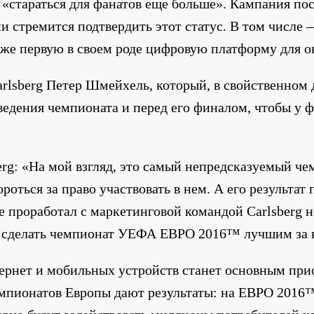
«стараться для фанатов еще больше». Кампания пос
ми стремится подтвердить этот статус. В том числе
акже первую в своем роде цифровую платформу для 
sberg Петер Шмейхель, который, в свойственном дл
ведения чемпионата и перед его финалом, чтобы у 
rg: «На мой взгляд, это самый непредсказуемый че
оться за право участвовать в нем. А его результат 
е проработал с маркетинговой командой Carlsberg не
н сделать чемпионат УЕФА ЕВРО 2016™ лучшим за 
ернет и мобильных устройств станет основным прио
чемпионатов Европы дают результаты: на ЕВРО 2016