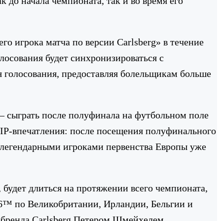
 до начала чемпионата, так и во время его
го игрока матча по версии Carlsberg» в течение
олосования будет синхронизироваться с
 голосования, предоставляя болельщикам больше
 — сыграть после полуфинала на футбольном поле
IP-впечатления: после посещения полуфинального
с легендарными игроками первенства Европы уже
будет длиться на протяжении всего чемпионата,
6™ по Великобритании, Ирландии, Бельгии и
м бренда Carlsberg Петером Шмейхелем.