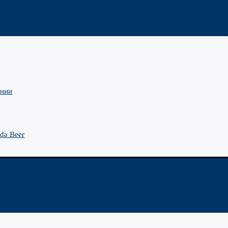
ании
da Beer