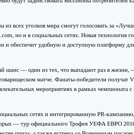
вно будут задействовать миллионы потребителей как
ы из всех уголков мира смогут голосовать за «Лучше
.com, но и в социальных сетях. Новая технология г
и и обеспечит удобную и доступную платформу для
ый шанс — один из тех, что выпадают раз в жизни,
оварищеском матче. Фанаты-победители получат V
азвлекательных мероприятиях в рамках чемпионата 
оциальных сетях и интегрированную PR-кампанию, 
которых — тур официального Трофея УЕФА ЕВРО 201
честве приза; а также встреча со Всемирным посло