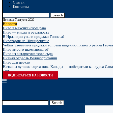
Статьи
Контакты
Search
Пятница, 7 августа, 2026
Новости
Пиво в мексиканском раю
Пиво — мифы и реальность
В Ирландии упали продажи Гиннеса!
Пивоварня на Шпицбергене
Veltins увеличила продажи вопреки падению пивного рынка Герм
Пиво вместо шампанского?
Пиво из антарктического льда
Пивная отрасль Великобритании
Пиво для церкви
Названы лучшие сорта пива Канады — победители конкурса Cana
Cup...
ПОДПИСАТЬСЯ НА НОВОСТИ
Search