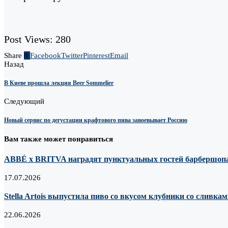
Post Views:
280
Share
0
Facebook
Twitter
Pinterest
Email
Назад
В Киеве прошла лекция Beer Sommelier
Следующий
Новый сервис по дегустации крафтового пива завоевывает Россию
Вам также может понравиться
ABBÉ х BRITVA наградят пунктуальных гостей барбершопа
17.07.2026
Stella Artois выпустила пиво со вкусом клубники со сливка
22.06.2026