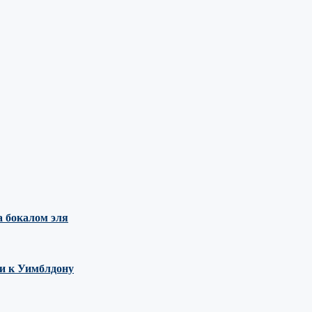
 бокалом эля
ми к Уимблдону