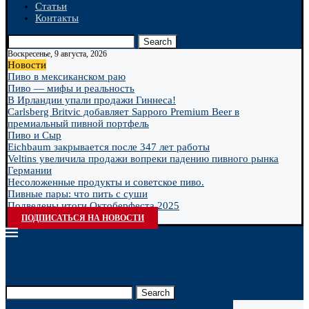
Статьи
Контакты
Search
Воскресенье, 9 августа, 2026
Новости
Пиво в мексиканском раю
Пиво — мифы и реальность
В Ирландии упали продажи Гиннеса!
Carlsberg Britvic добавляет Sapporo Premium Beer в
премиальный пивной портфель
Пиво и Сыр
Eichbaum закрывается после 347 лет работы
Veltins увеличила продажи вопреки падению пивного рынка
Германии
Несоложенные продукты и советское пиво.
Пивные пары: что пить с суши
Подведены итоги Октоберфеста 2025
ПОДПИСАТЬСЯ НА НОВОСТИ
Search