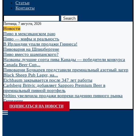
Статьи
Контакты
Search
Пятница, 7 августа, 2026
Новости
Пиво в мексиканском раю
Пиво — мифы и реальность
В Ирландии упали продажи Гиннеса!
Пивоварня на Шпицбергене
Пиво вместо шампанского?
Названы лучшие сорта пива Канады — победители конкурса
Canada Beer Cup...
Пивоварни Бочкарев представили премиальный азотный лагер
Black Sheep Pub Lager, на...
Eichbaum закрывается после 347 лет работы
Carlsberg Britvic добавляет Sapporo Premium Beer в
премиальный пивной портфель
Veltins увеличила продажи вопреки падению пивного рынка
Германии
ПОДПИСАТЬСЯ НА НОВОСТИ