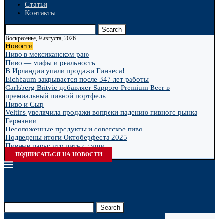
Статьи
Контакты
Search
Воскресенье, 9 августа, 2026
Новости
Пиво в мексиканском раю
Пиво — мифы и реальность
В Ирландии упали продажи Гиннеса!
Eichbaum закрывается после 347 лет работы
Carlsberg Britvic добавляет Sapporo Premium Beer в
премиальный пивной портфель
Пиво и Сыр
Veltins увеличила продажи вопреки падению пивного рынка
Германии
Несоложенные продукты и советское пиво.
Подведены итоги Октоберфеста 2025
Пивные пары: что пить с суши
ПОДПИСАТЬСЯ НА НОВОСТИ
Search