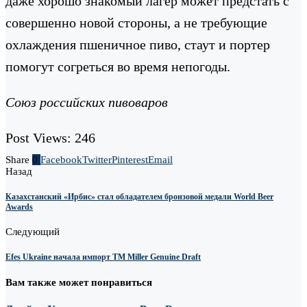
даже хорошо знакомый лагер может предстать с
совершенно новой стороны, а не требующие
охлаждения пшеничное пиво, стаут и портер
помогут согреться во время непогоды.
Союз российских пивоваров
Post Views:
246
Share
0
Facebook
Twitter
Pinterest
Email
Назад
Казахстанский «Ирбис» стал обладателем бронзовой медали World Beer
Awards
Следующий
Efes Ukraine начала импорт ТМ Miller Genuine Draft
Вам также может понравиться