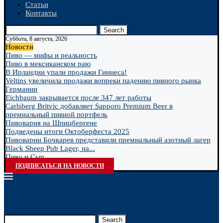
Статьи
Контакты
Search
Суббота, 8 августа, 2026
Новости
Пиво — мифы и реальность
Пиво в мексиканском раю
В Ирландии упали продажи Гиннеса!
Veltins увеличила продажи вопреки падению пивного рынка
Германии
Eichbaum закрывается после 347 лет работы
Carlsberg Britvic добавляет Sapporo Premium Beer в
премиальный пивной портфель
Пивоварня на Шпицбергене
Подведены итоги Октоберфеста 2025
Пивоварни Бочкарев представили премиальный азотный лагер
Black Sheep Pub Lager, на...
Пиво и Сыр
ПОДПИСАТЬСЯ НА НОВОСТИ
Search