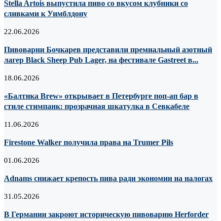
Stella Artois выпустила пиво со вкусом клубники со
сливками к Уимблдону
22.06.2026
Пивоварни Бочкарев представили премиальный азотный
лагер Black Sheep Pub Lager, на фестивале Gastreet в...
18.06.2026
«Балтика Brew» открывает в Петербурге поп-ап бар в
стиле стимпанк: прозрачная шкатулка в Севкабеле
11.06.2026
Firestone Walker получила права на Trumer Pils
01.06.2026
Adnams снижает крепость пива ради экономии на налогах
31.05.2026
В Германии закроют историческую пивоварню Herforder