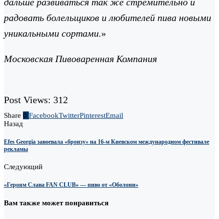
дальше развиваться так же стремительно и
радовать болельщиков и любителей пива новыми
уникальными сортами.
»
Московская Пивоваренная Компания
Post Views:
312
Share
0
Facebook
Twitter
Pinterest
Email
Назад
Efes Georgia завоевала «бронзу» на 16-м Киевском международном фестивале
рекламы
Следующий
«Героям Слава FAN CLUB» — пиво от «Оболони»
Вам также может понравиться