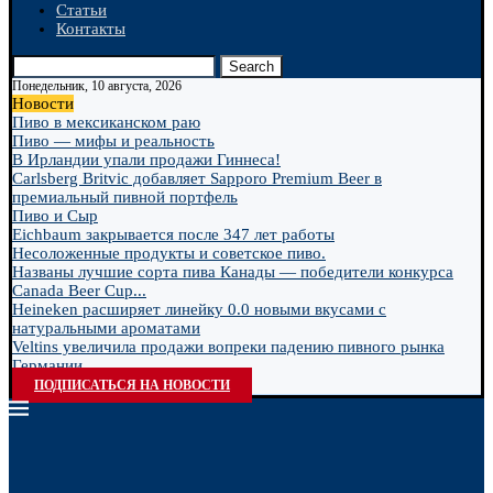
Статьи
Контакты
Search
Понедельник, 10 августа, 2026
Новости
Пиво в мексиканском раю
Пиво — мифы и реальность
В Ирландии упали продажи Гиннеса!
Carlsberg Britvic добавляет Sapporo Premium Beer в
премиальный пивной портфель
Пиво и Сыр
Eichbaum закрывается после 347 лет работы
Несоложенные продукты и советское пиво.
Названы лучшие сорта пива Канады — победители конкурса
Canada Beer Cup...
Heineken расширяет линейку 0.0 новыми вкусами с
натуральными ароматами
Veltins увеличила продажи вопреки падению пивного рынка
Германии
ПОДПИСАТЬСЯ НА НОВОСТИ