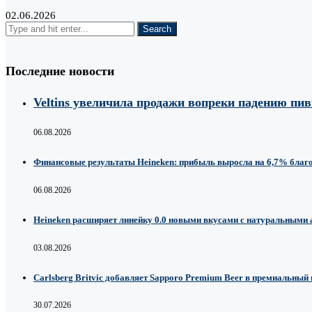
02.06.2026
Последние новости
Veltins увеличила продажи вопреки падению пи
06.08.2026
Финансовые результаты Heineken: прибыль выросла на 6,7% благ
06.08.2026
Heineken расширяет линейку 0.0 новыми вкусами с натуральными
03.08.2026
Carlsberg Britvic добавляет Sapporo Premium Beer в премиальный
30.07.2026