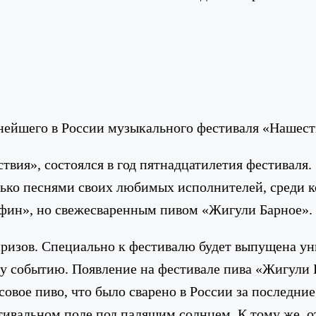
ейшего в России музыкального фестиваля «Нашест
твия», состоялся в год пятнадцатилетия фестиваля.
олько песнями своих любимых исполнителей, среди
фин», но свежесваренным пивом «Жигули Барное».
изов. Специально к фестивалю будет выпущена ун
 событию. Появление на фестивале пива «Жигули Б
вое пиво, что было сварено в России за последние 
стивальном поле под палящим солнцем. К тому же, 