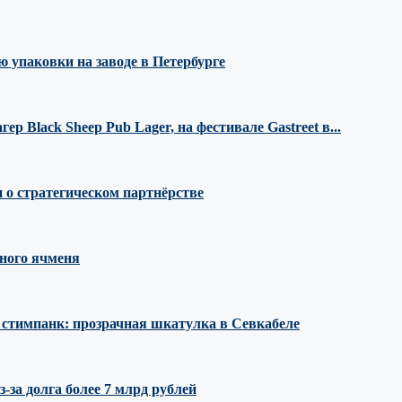
 упаковки на заводе в Петербурге
 Black Sheep Pub Lager, на фестивале Gastreet в...
 о стратегическом партнёрстве
ного ячменя
е стимпанк: прозрачная шкатулка в Севкабеле
за долга более 7 млрд рублей