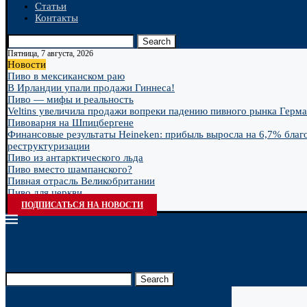
Статьи
Контакты
Search
Пятница, 7 августа, 2026
Новости
Пиво в мексиканском раю
В Ирландии упали продажи Гиннеса!
Пиво — мифы и реальность
Veltins увеличила продажи вопреки падению пивного рынка Герм
Пивоварня на Шпицбергене
Финансовые результаты Heineken: прибыль выросла на 6,7% благ
реструктуризации
Пиво из антарктического льда
Пиво вместо шампанского?
Пивная отрасль Великобритании
Пиво для церкви
ПОДПИСАТЬСЯ НА НОВОСТИ
Search