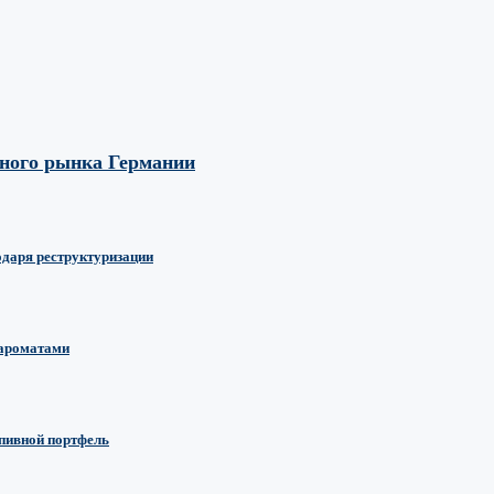
вного рынка Германии
одаря реструктуризации
 ароматами
 пивной портфель