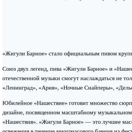
«Жигули Барное» стало официальным пивом крупн
Союз двух легенд, пива «Жигули Барное» и «Нашес
отечественной музыки смогут наслаждаться не т
«Ленинград», «Ария», «Ночные Снайперы», «Дель
Юбилейное «Нашествие» готовит множество сюрпр
дизайне, посвященном масштабному музыкальному
«Нашествия». «Жигули Барное» — это лучшее массо
освежения в течение многочасового бдения на фе