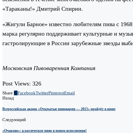
«Тараканы!» Дмитрий Спирин.
«Жигули Барное» известно любителям пива с 1968 
марка регулярно поддерживает культурные и музы
гастролирующие в России зарубежные звезды выби
Московская Пивоваренная Компания
Post Views:
326
Share
0
Facebook
Twitter
Pinterest
Email
Назад
Всероссийская акция «Открытые пивоварни — 2015» пройдёт в июне
Следующий
«Очаково»: классическое пиво в новом исполнении!