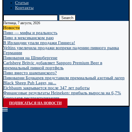
Статьи
Контакты
Search
Пятница, 7 августа, 2026
Новости
Пиво — мифы и реальность
Пиво в мексиканском раю
В Ирландии упали продажи Гиннеса!
Veltins увеличила продажи вопреки падению пивного рынка
Германии
Пивоварня на Шпицбергене
Carlsberg Britvic добавляет Sapporo Premium Beer в
премиальный пивной портфель
Пиво вместо шампанского?
Пивоварни Бочкарев представили премиальный азотный лагер
Black Sheep Pub Lager, на...
Eichbaum закрывается после 347 лет работы
Финансовые результаты Heineken: прибыль выросла на 6,7%
благодаря реструктуризации
ПОДПИСАТЬСЯ НА НОВОСТИ