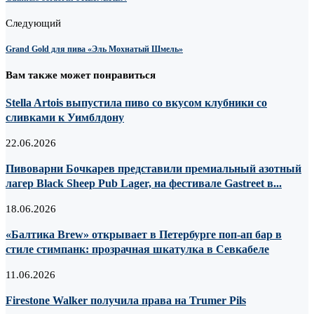
Следующий
Grand Gold для пива «Эль Мохнатый Шмель»
Вам также может понравиться
Stella Artois выпустила пиво со вкусом клубники со
сливками к Уимблдону
22.06.2026
Пивоварни Бочкарев представили премиальный азотный
лагер Black Sheep Pub Lager, на фестивале Gastreet в...
18.06.2026
«Балтика Brew» открывает в Петербурге поп-ап бар в
стиле стимпанк: прозрачная шкатулка в Севкабеле
11.06.2026
Firestone Walker получила права на Trumer Pils