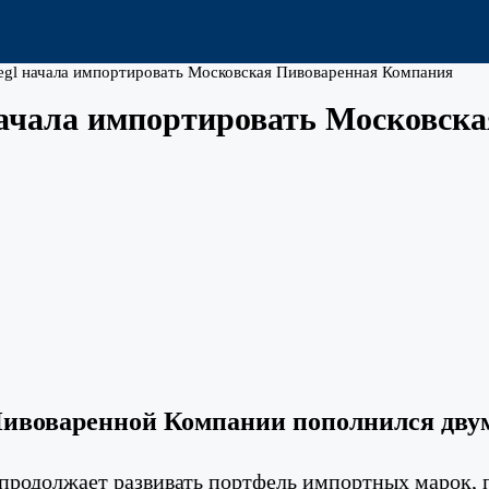
tiegl начала импортировать Московская Пивоваренная Компания
l начала импортировать Московс
ивоваренной Компании пополнился дву
родолжает развивать портфель импортных марок, 