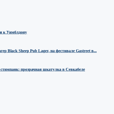
ми к Уимблдону
 Black Sheep Pub Lager, на фестивале Gastreet в...
е стимпанк: прозрачная шкатулка в Севкабеле