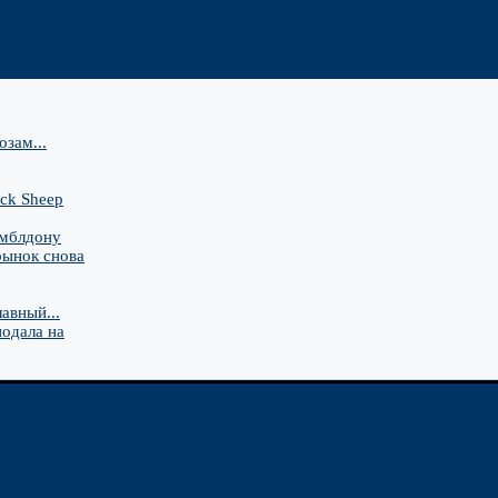
зам...
ck Sheep
имблдону
рынок снова
авный...
подала на