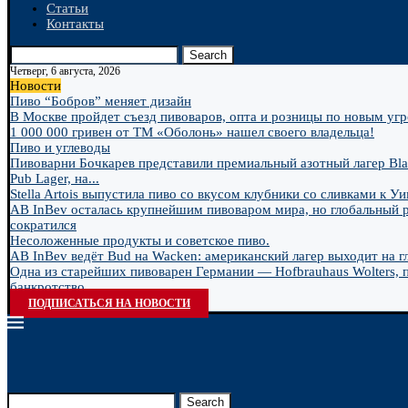
Статьи
Контакты
Search
Четверг, 6 августа, 2026
Новости
Пиво “Бобров” меняет дизайн
В Москве пройдет съезд пивоваров, опта и розницы по новым угро
1 000 000 гривен от ТМ «Оболонь» нашел своего владельца!
Пиво и углеводы
Пивоварни Бочкарев представили премиальный азотный лагер Bla
Pub Lager, на...
Stella Artois выпустила пиво со вкусом клубники со сливками к У
AB InBev осталась крупнейшим пивоваром мира, но глобальный 
сократился
Несоложенные продукты и советское пиво.
AB InBev ведёт Bud на Wacken: американский лагер выходит на гл
Одна из старейших пивоварен Германии — Hofbrauhaus Wolters, 
банкротство
ПОДПИСАТЬСЯ НА НОВОСТИ
Search