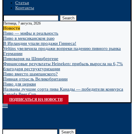
Статьи
Контакты
Search
Пятница, 7 августа, 2026
Новости
Пиво — мифы и реальность
Пиво в мексиканском раю
В Ирландии упали продажи Гиннеса!
Veltins увеличила продажи вопреки падению пивного рынка
Германии
Пивоварня на Шпицбергене
Финансовые результаты Heineken: прибыль выросла на 6,7%
благодаря реструктуризации
Пиво вместо шампанского?
Пивная отрасль Великобритании
Пиво для церкви
Названы лучшие сорта пива Канады — победители конкурса
Canada Beer Cup...
ПОДПИСАТЬСЯ НА НОВОСТИ
Search