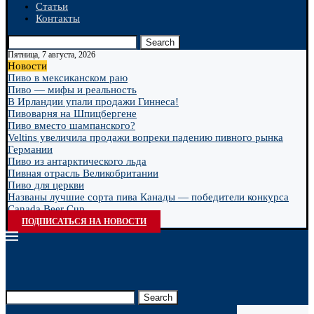
Статьи
Контакты
Search
Пятница, 7 августа, 2026
Новости
Пиво в мексиканском раю
Пиво — мифы и реальность
В Ирландии упали продажи Гиннеса!
Пивоварня на Шпицбергене
Пиво вместо шампанского?
Veltins увеличила продажи вопреки падению пивного рынка
Германии
Пиво из антарктического льда
Пивная отрасль Великобритании
Пиво для церкви
Названы лучшие сорта пива Канады — победители конкурса
Canada Beer Cup...
ПОДПИСАТЬСЯ НА НОВОСТИ
Search