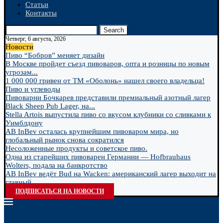
Статьи
Контакты
Search
Четверг, 6 августа, 2026
Новости
Пиво “Бобров” меняет дизайн
В Москве пройдет съезд пивоваров, опта и розницы по новым
угрозам...
1 000 000 гривен от ТМ «Оболонь» нашел своего владельца!
Пиво и углеводы
Пивоварни Бочкарев представили премиальный азотный лагер
Black Sheep Pub Lager, на...
Stella Artois выпустила пиво со вкусом клубники со сливками к
Уимблдону
AB InBev осталась крупнейшим пивоваром мира, но
глобальный рынок снова сократился
Несоложенные продукты и советское пиво.
Одна из старейших пивоварен Германии — Hofbrauhaus
Wolters, подала на банкротство
AB InBev ведёт Bud на Wacken: американский лагер выходит на
главный...
ПОДПИСАТЬСЯ НА НОВОСТИ