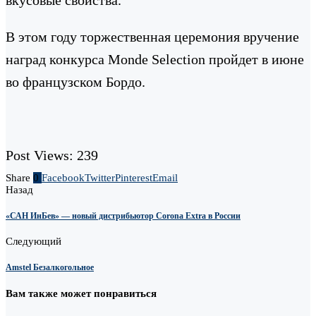
В этом году торжественная церемония вручение
наград конкурса Monde Selection пройдет в июне
во французском Бордо.
Post Views:
239
Share
0
Facebook
Twitter
Pinterest
Email
Назад
«САН ИнБев» — новый дистрибьютор Corona Extra в России
Следующий
Amstel Безалкогольное
Вам также может понравиться