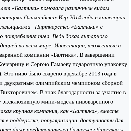
 лет «Балтика» помогала различным видам
ставщика Олимпийских Игр 2014 года в категории
олельщиками. Партнерство «Балтики» с
 потребления пива. Ведь бокал янтарного
дицией во всем мире. Инвестиции, вложенные в
оваренной компании «Балтика».
В завершении
Кочеврину и Сергею Гамаеву подарочную упаковку
). Это пиво было сварено в декабре 2013 года в
м и двукратным олимпийским чемпионом сборной
икторовичем. В знак благодарности за участие в
ну эксклюзивную мини-модель пивоваренного
кая крупная компания, как «Балтика», вместе
я в поддержке, популяризации, доступности для
 достойных представителей бизнес-сообщества,»