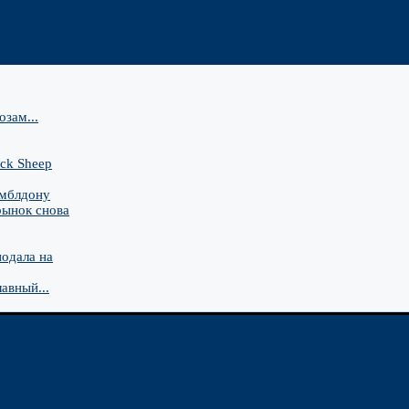
зам...
ck Sheep
имблдону
рынок снова
подала на
авный...