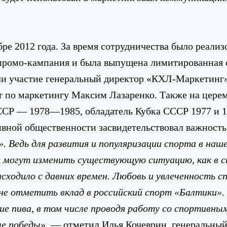
ре 2012 года. За время сотрудничества было реал
 промо-кампания и была выпущена лимитированная с
и участие генеральный директор «КХЛ-Маркетинг»
т по маркетингу Максим Лазаренко. Также на цере
ССР — 1978—1985, обладатель Кубка СССР 1977 и 1
ивной общественности засвидетельствовал важност
 Ведь для развития и популяризации спорта в наш
ия могут изменить существующую ситуацию, как в 
сходило с давних времен. Любовь и увлеченность с
 не отметить вклад в российский спорт «Балтики»
е пива, в том числе проводя работу со спортивны
ые победы
», — отметил Илья Кочеврин, генеральн