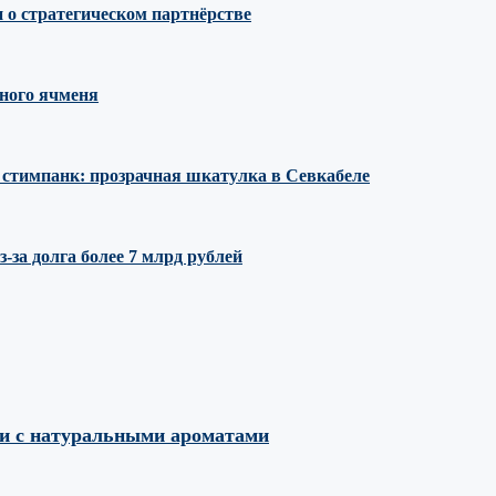
 о стратегическом партнёрстве
ного ячменя
е стимпанк: прозрачная шкатулка в Севкабеле
за долга более 7 млрд рублей
ми с натуральными ароматами