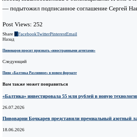
— подытожил подписанное соглашение Сергей Наи
Post Views:
252
Share
0
Facebook
Twitter
Pinterest
Email
Назад
Пивоваров просят признать «иностранными агентами»
Следующий
Пиво «Балтика Разливное» в новом формате
Вам также может понравиться
«Балтика» инвестировала 55 млн рублей в новую технологию
26.07.2026
Пивоварни Бочкарев представили премиальный азотный лагер
18.06.2026