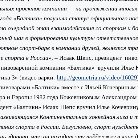
альных проектов компании — на протяжении многих
1 года «Балтика» получила статус официального по
о очередной этап взаимодействия со спортом и б
рный шаг в формировании культуры ответственного
ютном спорт-баре в компании друзей, является тра
е спорта в России
», – Исаак Шепс, президент пив
 пивоваренной компании «Балтика» вручили Илье 
ика 3» (видео варки:
http://geometria.ru/video/16029
 пивоварами «Балтики» вместе с Ильей Кочеврины
ра и Европы 1982 года Кожевниковым Александром В
идент «Балтики» Исаак Шепс вручил Илье Кочеври
азвивающаяся Континентальная хоккейная лига и та
ния спорта в России. Безусловно, спорт нуждаетс
ень здорово, что он находит эту поддержку в лице