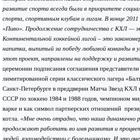
развитие спорта всегда были в приоритете соци
спорта, спортивным клубам и лигам. В конце 201
«Пиво». Продолжение сотрудничества с КХЛ — эт
Континентальной хоккейной лигой – это закономе
напитка, выпитый за победу любимой команды в у
этот проект, направлены на поддержку и развити
церемонии подписания соглашения представители
лимитированной серии классического лагера «Балт
Санкт-Петербурге в преддверии Матча Звезд КХЛ
СССР по хоккею 1984 и 1988 годов, чемпионом ми
варке и как символ партнерских отношений през
котла.
«Мне очень отрадно, что наша динамично р
продолжают работать во имя развития и процвета
людей, взаимодействии с болельщиками. И это оч