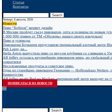
Статьи
Контакты
Search
Четверг, 6 августа, 2026
Новости
Пиво “Бобров” меняет дизайн
В Москве пройдет съезд пивоваров, опта и розницы по новым угро
1 000 000 гривен от ТМ «Оболонь» нашел своего владельца!
Пиво и углеводы
Пивоварни Бочкарев представили премиальный азотный лагер Bla
Pub Lager, на...
Stella Artois выпустила пиво со вкусом клубники со сливками к У
AB InBev осталась крупнейшим пивоваром мира, но глобальный 
сократился
Несоложенные продукты и советское пиво.
Одна из старейших пивоварен Германии — Hofbrauhaus Wolters, 
банкротство
AB InBev ведёт Bud на Wacken: американский лагер выходит на гл
ПОДПИСАТЬСЯ НА НОВОСТИ
Search